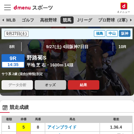
dメニュー
球
MLB
ゴルフ
高校野球
競馬
Jリーグ
プロ野球（2軍）
福島
中山
阪神
8R
9/27(土) 4回阪神7日目
10R
野路菊S
9R
14:35
平地 芝 右・1600m 14頭
サラ系 2歳 (混合)(特指)別定
データ分析
オッズ
結果
競走成績
着順
枠番
馬番
馬名
着差
1
5
8
アインブライド
1.36.4