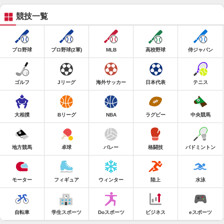
競技一覧
プロ野球
プロ野球(2軍)
MLB
高校野球
侍ジャパン
ゴルフ
Jリーグ
海外サッカー
日本代表
テニス
大相撲
Bリーグ
NBA
ラグビー
中央競馬
地方競馬
卓球
バレー
格闘技
バドミントン
モーター
フィギュア
ウィンター
陸上
水泳
自転車
学生スポーツ
Doスポーツ
ビジネス
eスポーツ