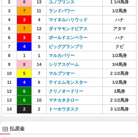
2
8
13
ユノプリンス
1 1/4馬身
3
7
11
ランドパワー
1/2馬身
4
3
4
マイネルハリウッド
ハナ
5
7
12
ダイヤモンドピアス
アタマ
6
3
3
ボールドエンペラー
ハナ
7
4
5
ビッググランプリ
クビ
8
1
1
マルカバリー
1/2馬身
9
8
14
シリアスゲーム
3/4馬身
10
5
7
マルブツオー
2 1/2馬身
11
4
6
テイエムモンスター
1/2馬身
12
6
9
クリノオードリー
2馬身
13
6
10
マチカネタロー
2 1/2馬身
14
2
2
トーホウタスク
3 1/2馬身
払戻金