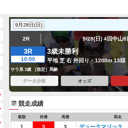
2R
9/28(日) 4回中山
3R
3歳未勝利
10:50
平地 芝 右 外回り・1200m 13頭
サラ系 3歳 ［指定］馬齢
データ分析
オッズ
競走成績
着順
枠番
馬番
馬名
1
3
3
デュークマジック