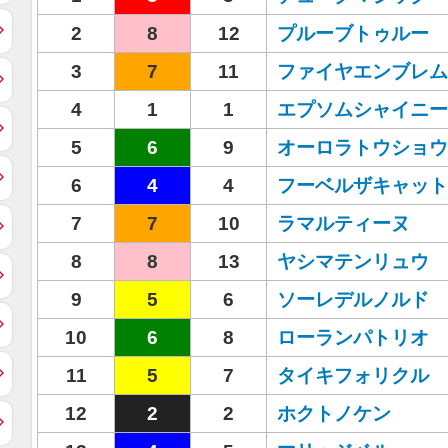
2
8
12
プルーブトゥルー
3
7
11
ファイヤエンブレム
4
1
1
エプソムシャイニー
5
6
9
オーロラトウショウ
6
4
4
フーベルザキャット
7
7
10
ラマルティーヌ
8
8
13
ヤシマテンリュウ
9
5
6
ソーレデルノルド
10
6
8
ローランパトリオ
11
5
7
タイキフォリクル
12
2
2
ホクトノケン