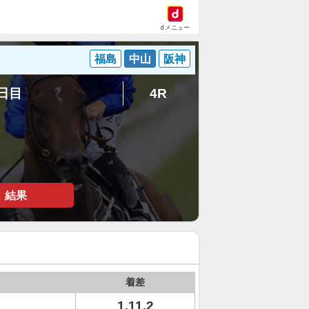
dメニュー
福島
中山
阪神
8日目
4R
結果
着差
1.11.2