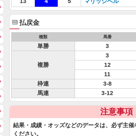
13
4
5
マリッジベル
払戻金
種類
馬番
単勝
3
3
複勝
12
11
枠連
3-8
馬連
3-12
注意事項
結果・成績・オッズなどのデータは、必ず主催
ください。