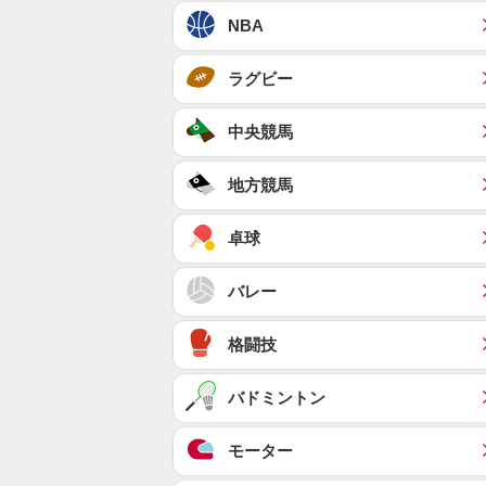
NBA
ラグビー
中央競馬
地方競馬
卓球
バレー
格闘技
バドミントン
モーター