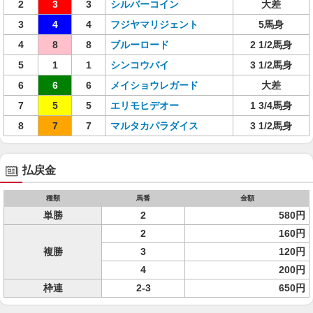
2
3
3
シルバーコイン
大差
3
4
4
フジヤマリジェント
5馬身
4
8
8
ブルーロード
2 1/2馬身
5
1
1
シンコウバイ
3 1/2馬身
6
6
6
メイショウレガード
大差
7
5
5
エリモヒデオー
1 3/4馬身
8
7
7
マルタカパラダイス
3 1/2馬身
払戻金
種類
馬番
金額
単勝
2
580円
2
160円
複勝
3
120円
4
200円
枠連
2-3
650円