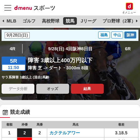
dメニュー
球
MLB
ゴルフ
高校野球
競馬
Jリーグ
プロ野球（2軍）
福島
中山
阪神
4R
9/28(日) 4回阪神8日目
6R
障害 3歳以上400万円以下
5R
11:50
障害 芝 -> ダート・3000m 8頭
サラ系障害 3歳以上 (混合)馬齢
データ分析
オッズ
結果
競走成績
着順
枠番
馬番
馬名
着差
1
2
2
カクテルアワー
3.18.5