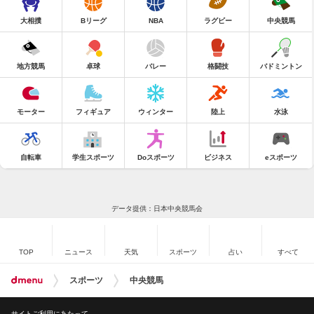
大相撲
Bリーグ
NBA
ラグビー
中央競馬
地方競馬
卓球
バレー
格闘技
バドミントン
モーター
フィギュア
ウィンター
陸上
水泳
自転車
学生スポーツ
Doスポーツ
ビジネス
eスポーツ
データ提供：日本中央競馬会
TOP
ニュース
天気
スポーツ
占い
すべて
スポーツ
中央競馬
サイトご利用にあたって