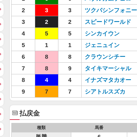
2
3
3
ツクバシンフォニー
3
2
2
スピードワールド
4
5
5
シンカイウン
5
1
1
ジェニュイン
6
8
8
クラウンシチー
7
8
9
タイキマーシャル
8
4
4
イナズマタカオー
9
7
7
シアトルスズカ
払戻金
種類
馬番
単勝
6