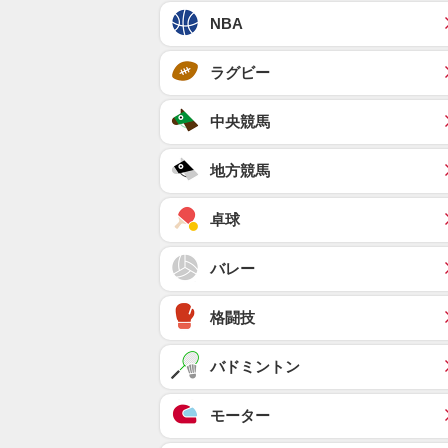
NBA
ラグビー
中央競馬
地方競馬
卓球
バレー
格闘技
バドミントン
モーター