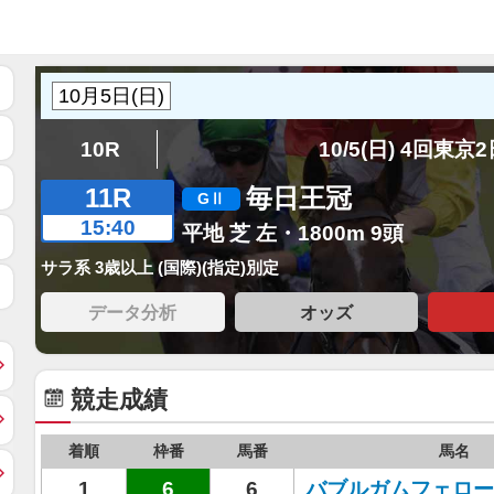
10R
10/5(日) 4回東京
11R
毎日王冠
15:40
平地 芝 左・1800m 9頭
サラ系 3歳以上 (国際)(指定)別定
データ分析
オッズ
競走成績
着順
枠番
馬番
馬名
1
6
6
バブルガムフェロー