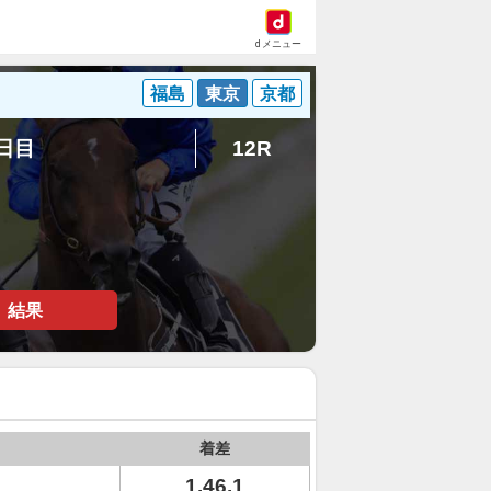
dメニュー
福島
東京
京都
2日目
12R
結果
着差
1.46.1