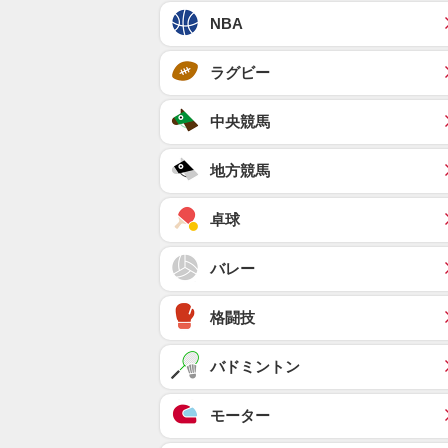
NBA
ラグビー
中央競馬
地方競馬
卓球
バレー
格闘技
バドミントン
モーター