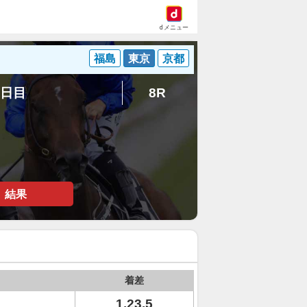
dメニュー
福島
東京
京都
5日目
8R
結果
着差
1.23.5