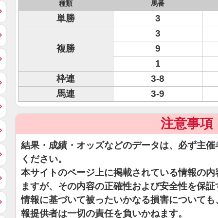
種類
馬番
単勝
3
3
複勝
9
1
枠連
3-8
馬連
3-9
注意事項
結果・成績・オッズなどのデータは、必ず主催
ください。
本サイトのページ上に掲載されている情報の内
ますが、その内容の正確性および安全性を保証
情報に基づいて被ったいかなる損害についても
報提供者は一切の責任を負いかねます。