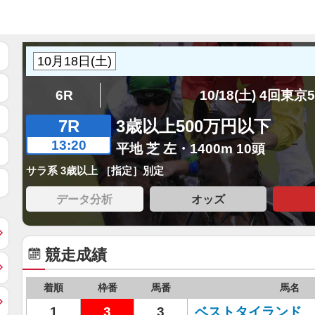
6R
10/18(土) 4回東京
7R
3歳以上500万円以下
13:20
平地 芝 左・1400m 10頭
サラ系 3歳以上 ［指定］別定
データ分析
オッズ
競走成績
着順
枠番
馬番
馬名
1
3
3
ベストタイランド