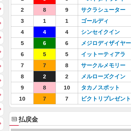
2
8
9
サクラシューター
3
1
1
ゴールディ
4
4
4
シンセイクイン
5
6
6
メジロディザイヤー
6
5
5
イットーティアラ
7
7
8
サークルメモリー
8
2
2
メルローズクイン
9
8
10
タカノスポット
10
7
7
ビクトリプレゼント
払戻金