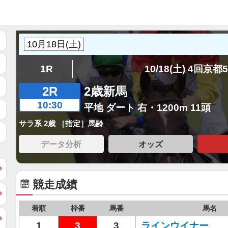
1R
10/18(土) 4回京都
2R
2歳新馬
10:30
平地 ダート 右・1200m 11頭
サラ系 2歳 ［指定］馬齢
データ分析
オッズ
競走成績
着順
枠番
馬番
馬名
1
3
3
ラインウイナー