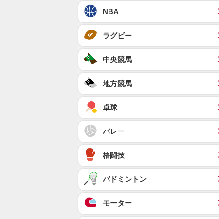
NBA
ラグビー
中央競馬
地方競馬
卓球
バレー
格闘技
バドミントン
モーター