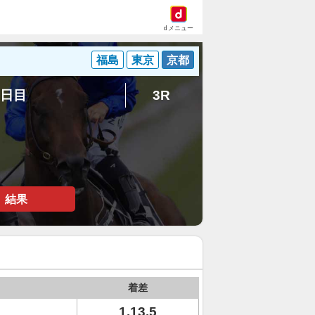
dメニュー
福島
東京
京都
5日目
3R
結果
着差
1.13.5