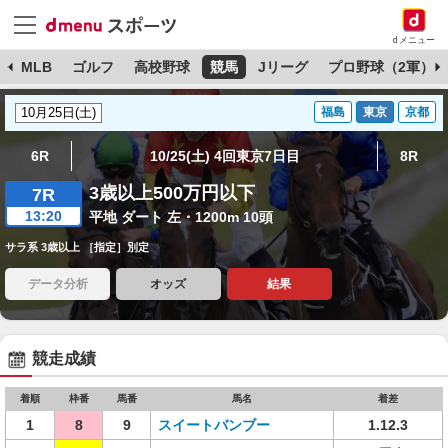
dメニュー
球
MLB
ゴルフ
高校野球
競馬
Jリーグ
プロ野球（2軍）
福島
東京
京都
6R
10/25(土) 4回東京7日目
8R
3歳以上500万円以下
7R
13:20
平地 ダート 左・1200m 10頭
サラ系 3歳以上 ［指定］別定
データ分析
オッズ
結果
競走成績
着順
枠番
馬番
馬名
着差
1
8
9
スイートバンブー
1.12.3