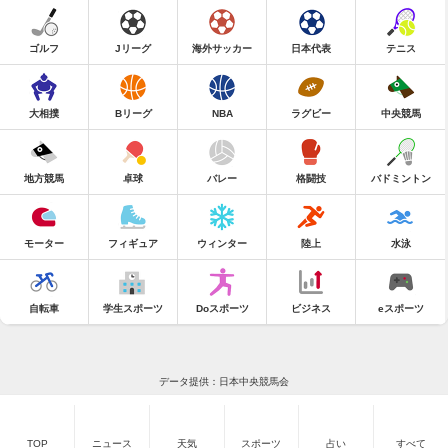
ゴルフ
Jリーグ
海外サッカー
日本代表
テニス
大相撲
Bリーグ
NBA
ラグビー
中央競馬
地方競馬
卓球
バレー
格闘技
バドミントン
モーター
フィギュア
ウィンター
陸上
水泳
自転車
学生スポーツ
Doスポーツ
ビジネス
eスポーツ
データ提供：日本中央競馬会
TOP
ニュース
天気
スポーツ
占い
すべて