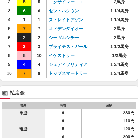
2
5
5
コクサイレーニエ
3馬身
3
6
6
セントハクウン
1 1/4馬身
4
1
1
ストレイトアゲン
1 1/4馬身
5
7
7
オノデンダイオー
3馬身
6
2
2
シーガルシチー
3馬身
7
3
3
ブライテストガール
1 1/2馬身
8
8
10
イケストリー
1/2馬身
9
4
4
ジュディソリティア
1 3/4馬身
10
7
8
トップスマートリー
1 3/4馬身
払戻金
種類
馬番
金額
単勝
9
230円
9
110円
複勝
5
120円
6
200円