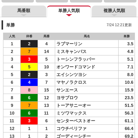
馬番順
単勝人気順
複勝人気順
単勝
7/24 12:21更新
人気
枠番
馬番
馬名
単勝
1
2
4
ラブマーリン
3.5
2
7
14
ミスキャンバス
4.8
3
3
5
トーシンフラッパー
5.1
4
5
10
オンワードコマンド
7.1
5
2
3
エイシンツヨシ
8.0
6
4
7
マヤノラクロス
10.6
7
8
15
サンエース
15.9
8
6
12
ヨサブロウ
23.5
9
7
13
トーアサニーオー
51.5
10
6
11
ミツワマックス
56.3
11
3
6
センターベストオー
61.1
12
1
1
コウチベリファ
66.4
13
1
2
ゴーディーシチー
69.2