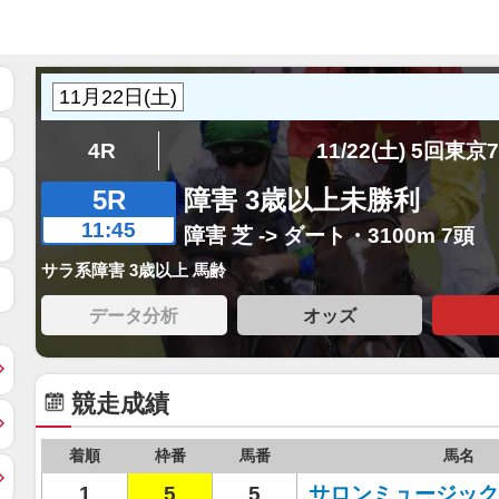
4R
11/22(土) 5回東京
5R
障害 3歳以上未勝利
11:45
障害 芝 -> ダート・3100m 7頭
サラ系障害 3歳以上 馬齢
データ分析
オッズ
競走成績
着順
枠番
馬番
馬名
1
5
5
サロンミュージック