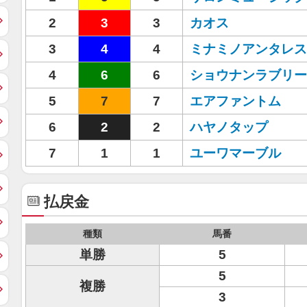
2
3
3
カオス
3
4
4
ミナミノアンタレス
4
6
6
ショウナンラブリー
5
7
7
エアファントム
6
2
2
ハヤノタップ
7
1
1
ユーワマーブル
払戻金
種類
馬番
単勝
5
5
複勝
3