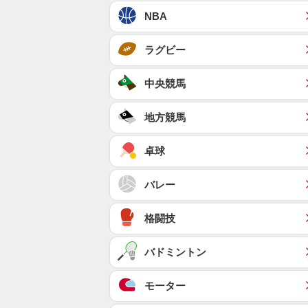
NBA
ラグビー
中央競馬
地方競馬
卓球
バレー
格闘技
バドミントン
モーター