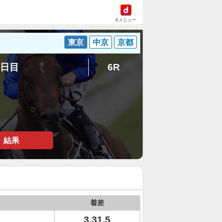
dメニュー
東京
中京
京都
7日目
6R
結果
着差
3.31.5