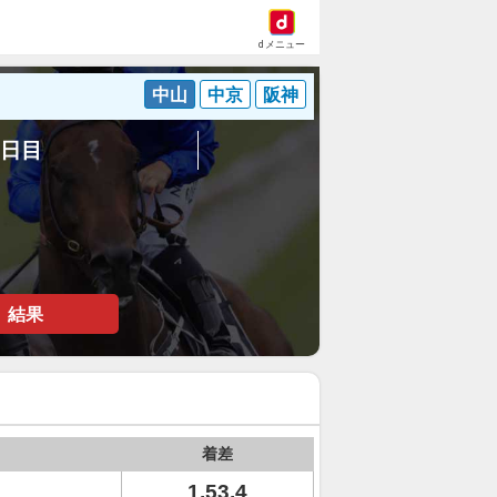
dメニュー
中山
中京
阪神
2日目
結果
着差
1.53.4