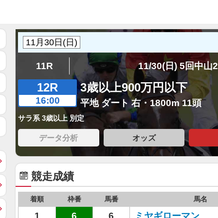
11R
11/30(日) 5回中山
12R
3歳以上900万円以下
16:00
平地 ダート 右・1800m 11頭
サラ系 3歳以上 別定
データ分析
オッズ
競走成績
着順
枠番
馬番
馬名
1
6
6
ミヤギローマン