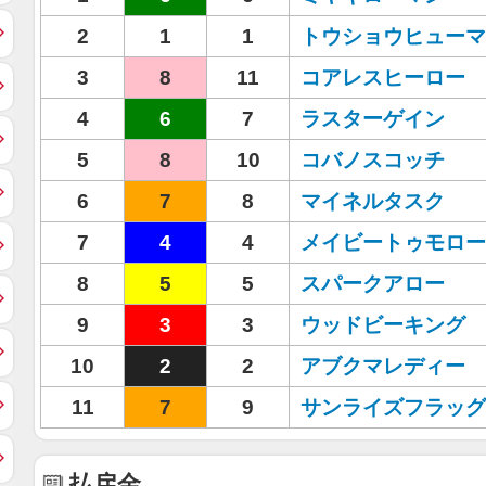
2
1
1
トウショウヒューマ
3
8
11
コアレスヒーロー
4
6
7
ラスターゲイン
5
8
10
コバノスコッチ
6
7
8
マイネルタスク
7
4
4
メイビートゥモロー
8
5
5
スパークアロー
9
3
3
ウッドビーキング
10
2
2
アブクマレディー
11
7
9
サンライズフラッグ
払戻金