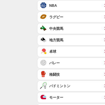
NBA
ラグビー
中央競馬
地方競馬
卓球
バレー
格闘技
バドミントン
モーター