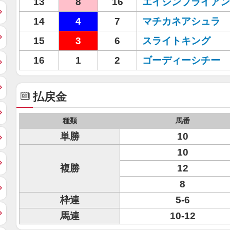
13
8
16
エイシンブライアン
14
4
7
マチカネアシュラ
15
3
6
スライトキング
16
1
2
ゴーディーシチー
払戻金
種類
馬番
単勝
10
10
複勝
12
8
枠連
5-6
馬連
10-12