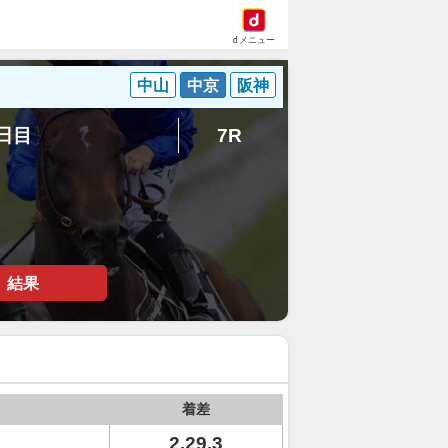
dメニュー
中山
中京
阪神
5日目
7R
結果
着差
2.29.3