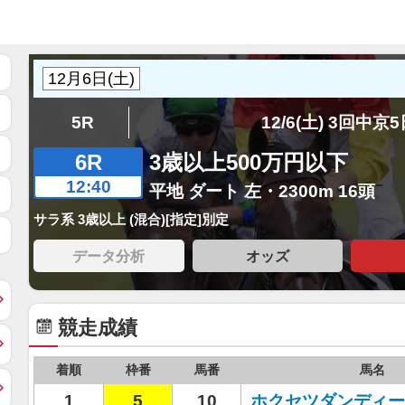
5R
12/6(土) 3回中京
6R
3歳以上500万円以下
12:40
平地 ダート 左・2300m 16頭
サラ系 3歳以上 (混合)[指定]別定
データ分析
オッズ
競走成績
着順
枠番
馬番
馬名
1
5
10
ホクセツダンディー