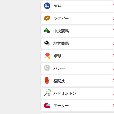
NBA
ラグビー
中央競馬
地方競馬
卓球
バレー
格闘技
バドミントン
モーター