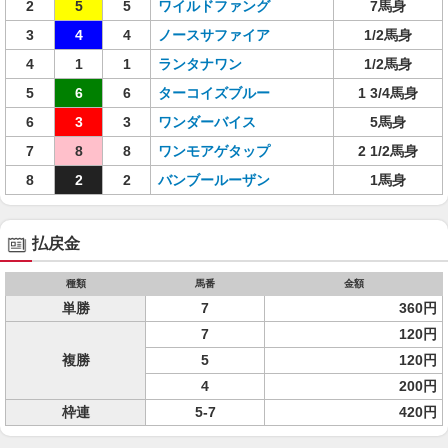
2
5
5
ワイルドファング
7馬身
3
4
4
ノースサファイア
1/2馬身
4
1
1
ランタナワン
1/2馬身
5
6
6
ターコイズブルー
1 3/4馬身
6
3
3
ワンダーバイス
5馬身
7
8
8
ワンモアゲタップ
2 1/2馬身
8
2
2
バンブールーザン
1馬身
払戻金
種類
馬番
金額
単勝
7
360円
7
120円
複勝
5
120円
4
200円
枠連
5-7
420円