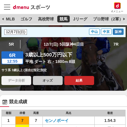
dメニュー
球
MLB
ゴルフ
高校野球
競馬
Jリーグ
プロ野球（2軍）
中山
中京
阪神
5R
12/7(日) 5回阪神4日目
7R
3歳以上500万円以下
6R
12:55
平地 ダート 右・1800m 8頭
サラ系 3歳以上 (混合)[指定]別定
データ分析
オッズ
結果
競走成績
着順
枠番
馬番
馬名
着差
1
7
7
センノボーイ
1.54.3