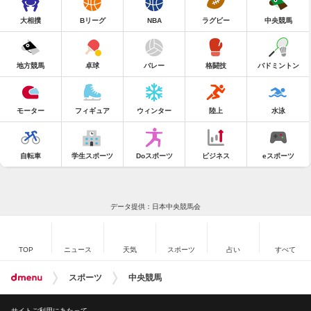
大相撲
Bリーグ
NBA
ラグビー
中央競馬
地方競馬
卓球
バレー
格闘技
バドミントン
モーター
フィギュア
ウィンター
陸上
水泳
自転車
学生スポーツ
Doスポーツ
ビジネス
eスポーツ
データ提供：日本中央競馬会
TOP
ニュース
天気
スポーツ
占い
すべて
スポーツ
中央競馬
サイトご利用にあたって