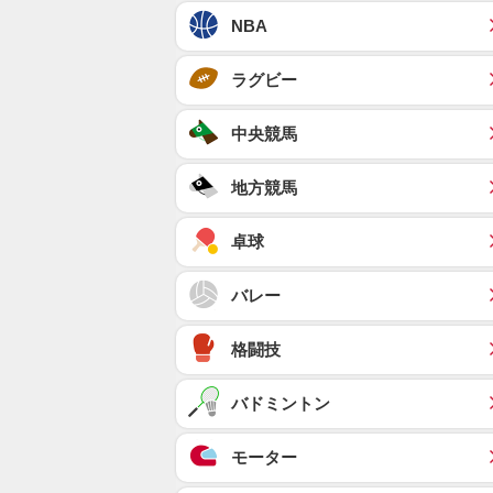
NBA
ラグビー
中央競馬
地方競馬
卓球
バレー
格闘技
バドミントン
モーター