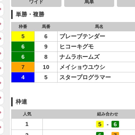
ワイド
馬単
単勝・複勝
枠番
馬番
馬名
5
6
ブレーブテンダー
6
9
ヒコーキグモ
6
8
ナムラホームズ
7
10
メイショウユウシ
4
5
スタープログラマー
枠連
人気
組み合わせ
1
5
-
6