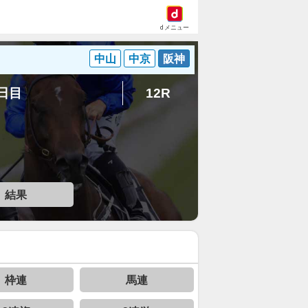
dメニュー
中山
中京
阪神
4日目
12R
結果
枠連
馬連