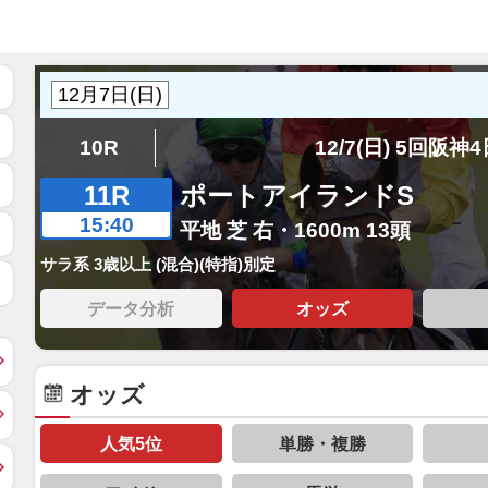
10R
12/7(日) 5回阪神
11R
ポートアイランドS
15:40
平地 芝 右・1600m 13頭
サラ系 3歳以上 (混合)(特指)別定
データ分析
オッズ
オッズ
人気5位
単勝・複勝