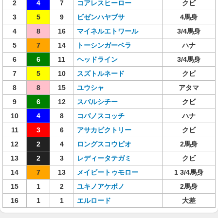
2
4
7
コアレスヒーロー
クビ
3
5
9
ビゼンハヤブサ
4馬身
4
8
16
マイネルエトワール
3/4馬身
5
7
14
トーシンガーベラ
ハナ
6
6
11
ヘッドライン
3/4馬身
7
5
10
スズトルネード
クビ
8
8
15
ユウシャ
アタマ
9
6
12
スバルシチー
クビ
10
4
8
コバノスコッチ
ハナ
11
3
6
アサカビクトリー
クビ
12
2
4
ロングスコウピオ
2馬身
13
2
3
レディータテガミ
クビ
14
7
13
メイビートゥモロー
1 3/4馬身
15
1
2
ユキノアケボノ
2馬身
16
1
1
エルロード
大差