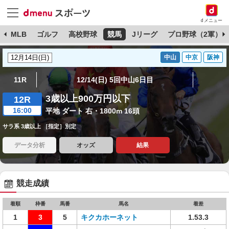
dメニュー
球
MLB
ゴルフ
高校野球
競馬
Jリーグ
プロ野球（2軍）
中山
中京
阪神
11R
12/14(日) 5回中山6日目
3歳以上900万円以下
12R
16:00
平地 ダート 右・1800m 16頭
サラ系 3歳以上 ［指定］別定
データ分析
オッズ
結果
競走成績
着順
枠番
馬番
馬名
着差
1
3
5
キクカホーネット
1.53.3