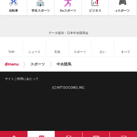
自転車
学生スポーツ
Doスポーツ
ビジネス
eスポーツ
データ提供：日本中央競馬会
TOP
ニュース
天気
スポーツ
占い
すべて
スポーツ
中央競馬
サイトご利用にあたって
(C) NTT DOCOMO, INC.