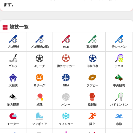
ます。
競技一覧
プロ野球
プロ野球(2軍)
MLB
高校野球
侍ジャパン
ゴルフ
Jリーグ
海外サッカー
日本代表
テニス
大相撲
Bリーグ
NBA
ラグビー
中央競馬
地方競馬
卓球
バレー
格闘技
バドミントン
モーター
フィギュア
ウィンター
陸上
水泳