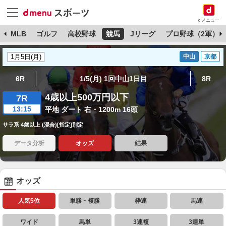
dメニュー
球
MLB
ゴルフ
高校野球
競馬
Jリーグ
プロ野球（2軍）
中山
京都
6R
1/5(月) 1回中山1日目
8R
4歳以上500万円以下
7R
13:15
平地 ダート 右・1200m 16頭
サラ系 4歳以上 (混合)[指定]別定
データ分析
オッズ
結果
オッズ
人気5位
単勝・複勝
枠連
馬連
ワイド
馬単
3連複
3連単