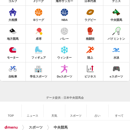
ゴルフ
Jリーグ
海外サッカー
日本代表
テニス
大相撲
Bリーグ
NBA
ラグビー
中央競馬
地方競馬
卓球
バレー
格闘技
バドミントン
モーター
フィギュア
ウィンター
陸上
水泳
自転車
学生スポーツ
Doスポーツ
ビジネス
eスポーツ
データ提供：日本中央競馬会
TOP
ニュース
天気
スポーツ
占い
すべて
スポーツ
中央競馬