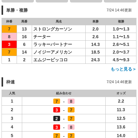
単勝・複勝
7/24 14:46更新
枠番
馬番
馬名
単勝
複勝
7
13
ストロングカーソン
2.0
1.0〜1.3
8
16
チーター
2.6
1.1〜1.5
3
6
ラッキーパートナー
14.3
2.6〜5.1
7
14
ノイジーアメリカン
18.5
2.0〜3.7
1
2
エムジーピッコロ
24.3
4.5〜9.3
もっと見る＞
枠連
7/24 14:46更新
人気
組み合わせ
オッズ
1
2.2
7
-
8
2
11.3
3
-
7
3
12.5
2
-
7
4
13.6
3
-
8
5
14.0
7
-
7