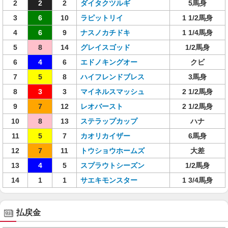
2
2
2
ダイタクツルギ
5馬身
3
6
10
ラピットリイ
1 1/2馬身
4
6
9
ナスノカチドキ
1 1/4馬身
5
8
14
グレイスゴッド
1/2馬身
6
4
6
エドノキングオー
クビ
7
5
8
ハイフレンドブレス
3馬身
8
3
3
マイネルスマッシュ
2 1/2馬身
9
7
12
レオバースト
2 1/2馬身
10
8
13
ステラップカップ
ハナ
11
5
7
カオリカイザー
6馬身
12
7
11
トウショウホームズ
大差
13
4
5
スプラウトシーズン
1/2馬身
14
1
1
サエキモンスター
1 3/4馬身
払戻金