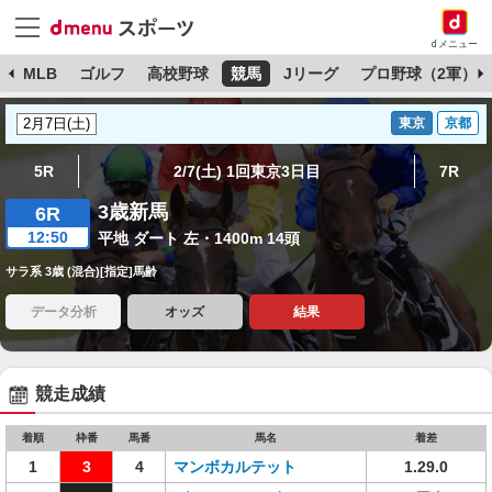
dメニュー
球
MLB
ゴルフ
高校野球
競馬
Jリーグ
プロ野球（2軍）
東京
京都
5R
2/7(土) 1回東京3日目
7R
3歳新馬
6R
12:50
平地 ダート 左・1400m 14頭
サラ系 3歳 (混合)[指定]馬齢
データ分析
オッズ
結果
競走成績
着順
枠番
馬番
馬名
着差
1
3
4
マンボカルテット
1.29.0