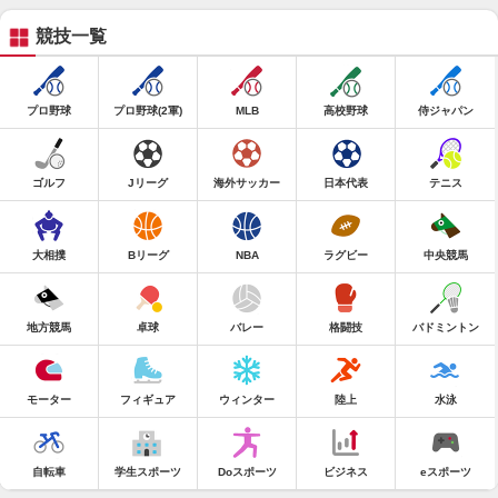
競技一覧
プロ野球
プロ野球(2軍)
MLB
高校野球
侍ジャパン
ゴルフ
Jリーグ
海外サッカー
日本代表
テニス
大相撲
Bリーグ
NBA
ラグビー
中央競馬
地方競馬
卓球
バレー
格闘技
バドミントン
モーター
フィギュア
ウィンター
陸上
水泳
自転車
学生スポーツ
Doスポーツ
ビジネス
eスポーツ