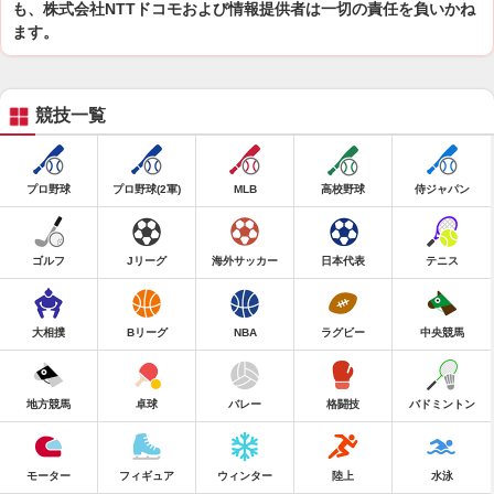
も、株式会社NTTドコモおよび情報提供者は一切の責任を負いかね
ます。
競技一覧
プロ野球
プロ野球(2軍)
MLB
高校野球
侍ジャパン
ゴルフ
Jリーグ
海外サッカー
日本代表
テニス
大相撲
Bリーグ
NBA
ラグビー
中央競馬
地方競馬
卓球
バレー
格闘技
バドミントン
モーター
フィギュア
ウィンター
陸上
水泳