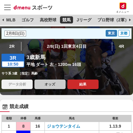
dメニュー
球
MLB
ゴルフ
高校野球
競馬
Jリーグ
プロ野球（2軍）
東京
京都
2R
2/8(日) 1回東京4日目
4R
3歳新馬
3R
10:50
平地 ダート 左・1200m 16頭
サラ系 3歳 ［指定］馬齢
データ分析
オッズ
結果
競走成績
着順
枠番
馬番
馬名
着差
1
8
16
ジョウテンタイム
1.13.9