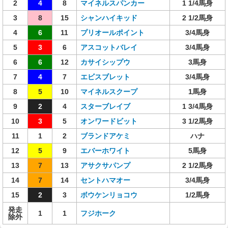
2
4
8
マイネルスパンカー
1 1/4馬身
3
8
15
シャンハイキッド
2 1/2馬身
4
6
11
プリオールポイント
3/4馬身
5
3
6
アスコットバレイ
3/4馬身
6
6
12
カサイシップウ
3馬身
7
4
7
エビスブレット
3/4馬身
8
5
10
マイネルスクープ
1馬身
9
2
4
スターブレイブ
1 3/4馬身
10
3
5
オンワードビット
3 1/2馬身
11
1
2
ブランドアケミ
ハナ
12
5
9
エバーホワイト
5馬身
13
7
13
アサクサパンプ
2 1/2馬身
14
7
14
セントハマオー
3/4馬身
15
2
3
ボウケンリョコウ
1/2馬身
発走
1
1
フジホーク
除外