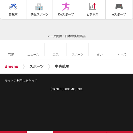
自転車
学生スポーツ
Doスポーツ
ビジネス
eスポーツ
データ提供：日本中央競馬会
TOP
ニュース
天気
スポーツ
占い
すべて
スポーツ
中央競馬
サイトご利用にあたって
(C) NTT DOCOMO, INC.