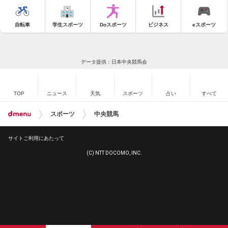
自転車
学生スポーツ
Doスポーツ
ビジネス
eスポーツ
データ提供：日本中央競馬会
TOP
ニュース
天気
スポーツ
占い
すべて
スポーツ
中央競馬
サイトご利用にあたって
(C) NTT DOCOMO, INC.