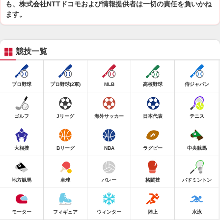
も、株式会社NTTドコモおよび情報提供者は一切の責任を負いかね
ます。
競技一覧
プロ野球
プロ野球(2軍)
MLB
高校野球
侍ジャパン
ゴルフ
Jリーグ
海外サッカー
日本代表
テニス
大相撲
Bリーグ
NBA
ラグビー
中央競馬
地方競馬
卓球
バレー
格闘技
バドミントン
モーター
フィギュア
ウィンター
陸上
水泳