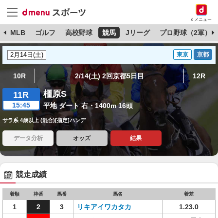
dメニュー
球
MLB
ゴルフ
高校野球
競馬
Jリーグ
プロ野球（2軍）
東京
京都
10R
2/14(土) 2回京都5日目
12R
橿原S
11R
15:45
平地 ダート 右・1400m 16頭
サラ系 4歳以上 (混合)[指定]ハンデ
データ分析
オッズ
結果
競走成績
着順
枠番
馬番
馬名
着差
1
2
3
リキアイワカタカ
1.23.0