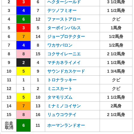
2
3
6
ヘクターシールド
3 1/2馬身
3
4
7
テツノフミオー
1 1/2馬身
4
6
12
ファーストアロー
クビ
5
3
5
ターボインパルス
1馬身
6
7
14
ジョープロテクター
1/2馬身
7
4
8
ワカサバロン
1/2馬身
8
8
15
コクサイレーニエ
2 1/2馬身
9
2
4
マチカネライメイ
1 1/2馬身
10
5
9
サウンドカスケード
1 3/4馬身
11
1
1
トロナラッキー
クビ
12
1
2
ミニスカート
クビ
13
5
10
タマモリズム
1 1/2馬身
14
7
13
ミナミノコイサン
2馬身
15
8
16
リュウコウテイ
2 1/2馬身
出走
6
11
ホーマンランドオー
取消