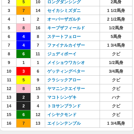
2
5
10
ロングダンシング
2馬身
3
7
14
セイカシミズダニ
1 1/2馬身
4
1
2
オーバーザガルチ
2 1/2馬身
5
8
16
キープザフィールド
1/2馬身
6
4
8
ステートフェロー
5馬身
7
4
7
ファイナルカイザー
1 3/4馬身
8
6
11
ジュディボーイ
クビ
9
1
1
メイショウワカシオ
1/2馬身
10
3
6
ゲッティングベター
3/4馬身
11
5
9
クラシックアロー
クビ
12
8
15
ヤマニンクエイサー
クビ
13
2
3
マコトシンゲキ
ハナ
14
2
4
トヨサンブランド
クビ
15
6
12
イシヤクモンド
クビ
16
7
13
エイシンテンプル
1 3/4馬身