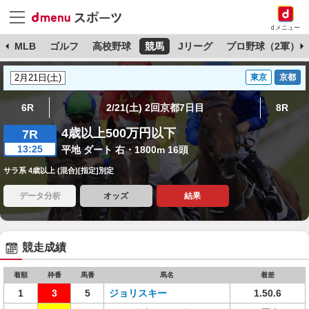
dメニュー
球
MLB
ゴルフ
高校野球
競馬
Jリーグ
プロ野球（2軍）
東京
京都
6R
2/21(土) 2回京都7日目
8R
4歳以上500万円以下
7R
13:25
平地 ダート 右・1800m 16頭
サラ系 4歳以上 (混合)[指定]別定
データ分析
オッズ
結果
競走成績
着順
枠番
馬番
馬名
着差
1
3
5
ジョリスキー
1.50.6