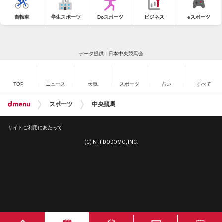
自転車
学生スポーツ
Doスポーツ
ビジネス
eスポーツ
データ提供：日本中央競馬会
TOP
ニュース
天気
スポーツ
占い
すべて
スポーツ
中央競馬
サイトご利用にあたって
(C) NTT DOCOMO, INC.