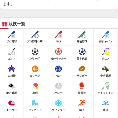
ます。
競技一覧
プロ野球
プロ野球(2軍)
MLB
高校野球
侍ジャパン
ゴルフ
Jリーグ
海外サッカー
日本代表
テニス
大相撲
Bリーグ
NBA
ラグビー
中央競馬
地方競馬
卓球
バレー
格闘技
バドミントン
モーター
フィギュア
ウィンター
陸上
水泳