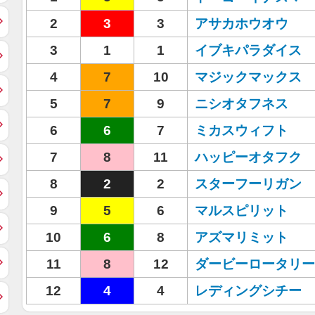
2
3
3
アサカホウオウ
3
1
1
イブキパラダイス
4
7
10
マジックマックス
5
7
9
ニシオタフネス
6
6
7
ミカスウィフト
7
8
11
ハッピーオタフク
8
2
2
スターフーリガン
9
5
6
マルスピリット
10
6
8
アズマリミット
11
8
12
ダービーロータリー
12
4
4
レディングシチー