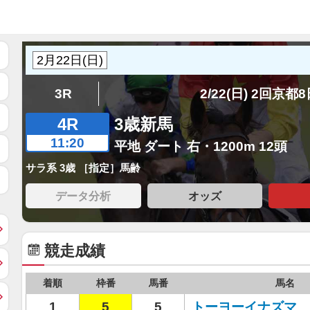
3R
2/22(日) 2回京都
4R
3歳新馬
11:20
平地 ダート 右・1200m 12頭
サラ系 3歳 ［指定］馬齢
データ分析
オッズ
競走成績
着順
枠番
馬番
馬名
1
5
5
トーヨーイナズマ