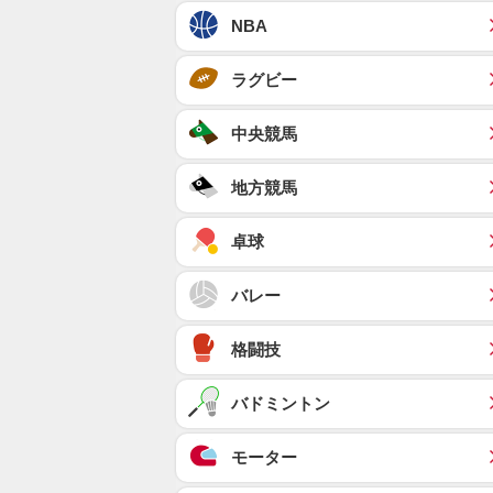
NBA
ラグビー
中央競馬
地方競馬
卓球
バレー
格闘技
バドミントン
モーター