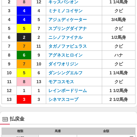
2
8
12
キッスパシオン
1 1/4馬身
3
4
4
ミナミノコイサン
クビ
4
4
5
アジュディケーター
3/4馬身
5
5
7
スプリングダイアナ
クビ
6
2
2
ニシノファイナル
1/2馬身
7
7
11
タガノファビュラス
クビ
8
6
9
アグネスヒロイン
ハナ
9
7
10
ダイワオリジン
クビ
10
5
6
ダンシングエルフ
1 1/4馬身
11
8
13
モアコスモス
クビ
12
1
1
レインボードリーム
1 1/2馬身
13
3
3
シネマスコープ
2 1/2馬身
払戻金
種類
馬番
金額