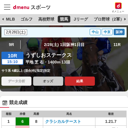
dメニュー
球
MLB
ゴルフ
高校野球
競馬
Jリーグ
プロ野球（2軍）
中山
中京
阪神
9R
2/28(土) 1回阪神1日目
11R
うずしおステークス
10R
15:10
平地 芝 右・1400m 13頭
サラ系 4歳以上 (混合)牝[指定]別定
データ分析
オッズ
結果
競走成績
着順
枠番
馬番
馬名
着差
1
6
8
クラシカルテースト
1.21.7