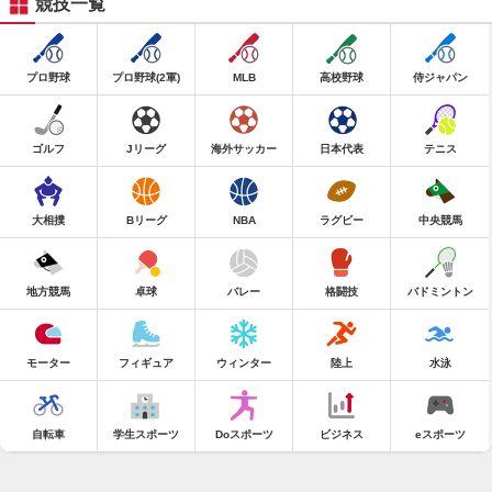
競技一覧
プロ野球
プロ野球(2軍)
MLB
高校野球
侍ジャパン
ゴルフ
Jリーグ
海外サッカー
日本代表
テニス
大相撲
Bリーグ
NBA
ラグビー
中央競馬
地方競馬
卓球
バレー
格闘技
バドミントン
モーター
フィギュア
ウィンター
陸上
水泳
自転車
学生スポーツ
Doスポーツ
ビジネス
eスポーツ