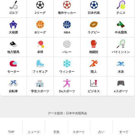
ゴルフ
Jリーグ
海外サッカー
日本代表
テニス
大相撲
Bリーグ
NBA
ラグビー
中央競馬
地方競馬
卓球
バレー
格闘技
バドミントン
モーター
フィギュア
ウィンター
陸上
水泳
自転車
学生スポーツ
Doスポーツ
ビジネス
eスポーツ
データ提供：日本中央競馬会
TOP
ニュース
天気
スポーツ
占い
すべて