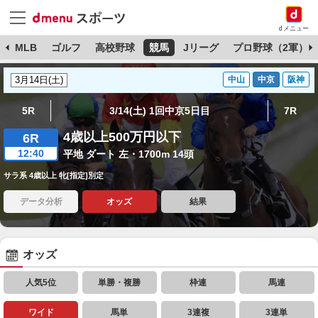
dメニュー
球
MLB
ゴルフ
高校野球
競馬
Jリーグ
プロ野球（2軍）
中山
中京
阪神
5R
3/14(土) 1回中京5日目
7R
4歳以上500万円以下
6R
12:40
平地 ダート 左・1700m 14頭
サラ系 4歳以上 牝[指定]別定
データ分析
オッズ
結果
オッズ
人気5位
単勝・複勝
枠連
馬連
ワイド
馬単
3連複
3連単