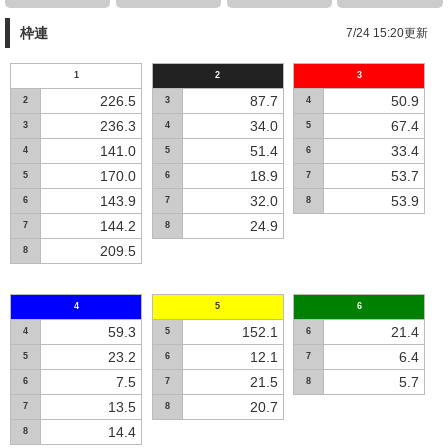
枠連
7/24 15:20更新
1
2
3
226.5
87.7
50.9
2
3
4
236.3
34.0
67.4
3
4
5
141.0
51.4
33.4
4
5
6
170.0
18.9
53.7
5
6
7
143.9
32.0
53.9
6
7
8
144.2
24.9
7
8
209.5
8
4
5
6
59.3
152.1
21.4
4
5
6
23.2
12.1
6.4
5
6
7
7.5
21.5
5.7
6
7
8
13.5
20.7
7
8
14.4
8