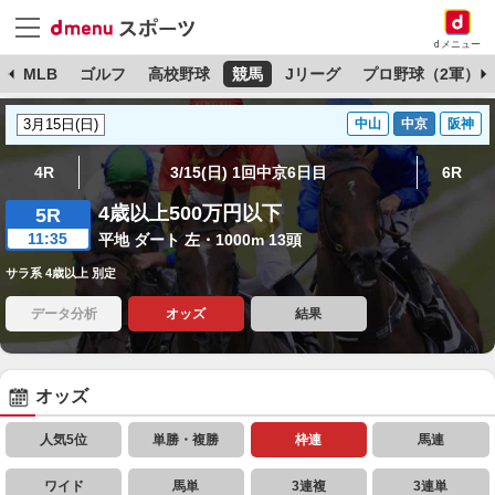
dメニュー
球
MLB
ゴルフ
高校野球
競馬
Jリーグ
プロ野球（2軍）
中山
中京
阪神
4R
3/15(日) 1回中京6日目
6R
4歳以上500万円以下
5R
11:35
平地 ダート 左・1000m 13頭
サラ系 4歳以上 別定
データ分析
オッズ
結果
オッズ
人気5位
単勝・複勝
枠連
馬連
ワイド
馬単
3連複
3連単