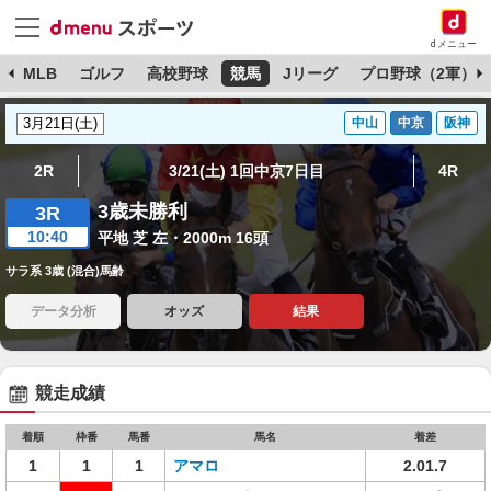
dメニュー
球
MLB
ゴルフ
高校野球
競馬
Jリーグ
プロ野球（2軍）
中山
中京
阪神
2R
3/21(土) 1回中京7日目
4R
3歳未勝利
3R
10:40
平地 芝 左・2000m 16頭
サラ系 3歳 (混合)馬齢
データ分析
オッズ
結果
競走成績
着順
枠番
馬番
馬名
着差
1
1
1
アマロ
2.01.7