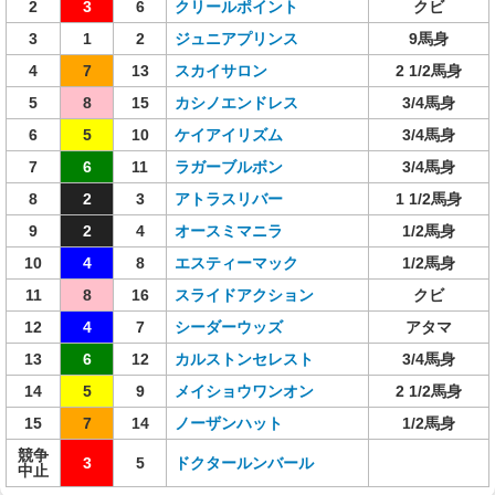
2
3
6
クリールポイント
クビ
3
1
2
ジュニアプリンス
9馬身
4
7
13
スカイサロン
2 1/2馬身
5
8
15
カシノエンドレス
3/4馬身
6
5
10
ケイアイリズム
3/4馬身
7
6
11
ラガーブルボン
3/4馬身
8
2
3
アトラスリバー
1 1/2馬身
9
2
4
オースミマニラ
1/2馬身
10
4
8
エスティーマック
1/2馬身
11
8
16
スライドアクション
クビ
12
4
7
シーダーウッズ
アタマ
13
6
12
カルストンセレスト
3/4馬身
14
5
9
メイショウワンオン
2 1/2馬身
15
7
14
ノーザンハット
1/2馬身
競争
3
5
ドクタールンバール
中止