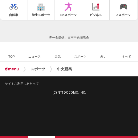
自転車
学生スポーツ
Doスポーツ
ビジネス
eスポーツ
データ提供：日本中央競馬会
TOP
ニュース
天気
スポーツ
占い
すべて
スポーツ
中央競馬
サイトご利用にあたって
(C) NTT DOCOMO, INC.