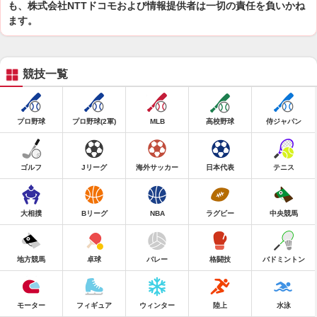
も、株式会社NTTドコモおよび情報提供者は一切の責任を負いかね
ます。
競技一覧
プロ野球
プロ野球(2軍)
MLB
高校野球
侍ジャパン
ゴルフ
Jリーグ
海外サッカー
日本代表
テニス
大相撲
Bリーグ
NBA
ラグビー
中央競馬
地方競馬
卓球
バレー
格闘技
バドミントン
モーター
フィギュア
ウィンター
陸上
水泳