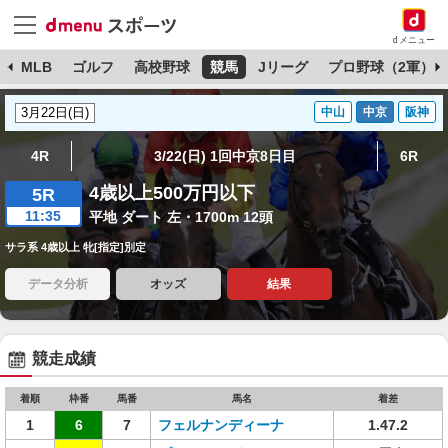
dメニュー
球
MLB
ゴルフ
高校野球
競馬
Jリーグ
プロ野球（2軍）
中山
中京
阪神
4R
3/22(日) 1回中京8日目
6R
4歳以上500万円以下
5R
11:35
平地 ダート 左・1700m 12頭
サラ系 4歳以上 牝[指定]別定
データ分析
オッズ
結果
競走成績
着順
枠番
馬番
馬名
着差
1
6
7
フェルナンディーナ
1.47.2