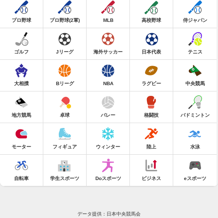
プロ野球
プロ野球(2軍)
MLB
高校野球
侍ジャパン
ゴルフ
Jリーグ
海外サッカー
日本代表
テニス
大相撲
Bリーグ
NBA
ラグビー
中央競馬
地方競馬
卓球
バレー
格闘技
バドミントン
モーター
フィギュア
ウィンター
陸上
水泳
自転車
学生スポーツ
Doスポーツ
ビジネス
eスポーツ
データ提供：日本中央競馬会