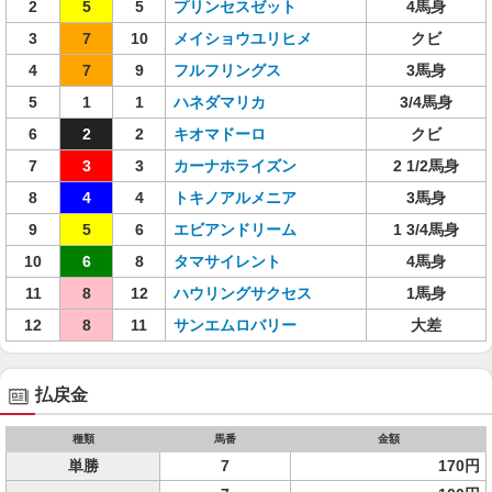
2
5
5
プリンセスゼット
4馬身
3
7
10
メイショウユリヒメ
クビ
4
7
9
フルフリングス
3馬身
5
1
1
ハネダマリカ
3/4馬身
6
2
2
キオマドーロ
クビ
7
3
3
カーナホライズン
2 1/2馬身
8
4
4
トキノアルメニア
3馬身
9
5
6
エビアンドリーム
1 3/4馬身
10
6
8
タマサイレント
4馬身
11
8
12
ハウリングサクセス
1馬身
12
8
11
サンエムロバリー
大差
払戻金
種類
馬番
金額
単勝
7
170円