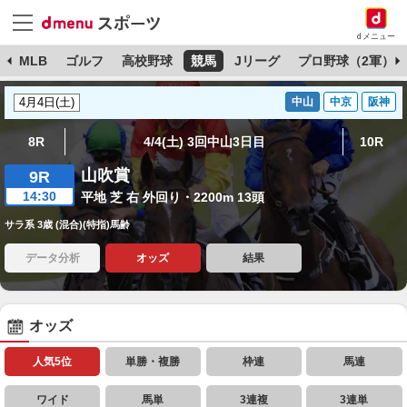
dメニュー
球
MLB
ゴルフ
高校野球
競馬
Jリーグ
プロ野球（2軍）
中山
中京
阪神
8R
4/4(土) 3回中山3日目
10R
山吹賞
9R
14:30
平地 芝 右 外回り・2200m 13頭
サラ系 3歳 (混合)(特指)馬齢
データ分析
オッズ
結果
オッズ
人気5位
単勝・複勝
枠連
馬連
ワイド
馬単
3連複
3連単