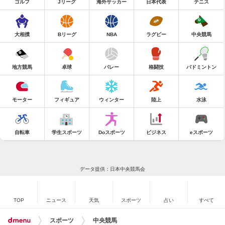
ゴルフ
Jリーグ
海外サッカー
日本代表
テニス
大相撲
Bリーグ
NBA
ラグビー
中央競馬
地方競馬
卓球
バレー
格闘技
バドミントン
モーター
フィギュア
ウィンター
陸上
水泳
自転車
学生スポーツ
Doスポーツ
ビジネス
eスポーツ
データ提供：日本中央競馬会
TOP
ニュース
天気
スポーツ
占い
すべて
スポーツ
中央競馬