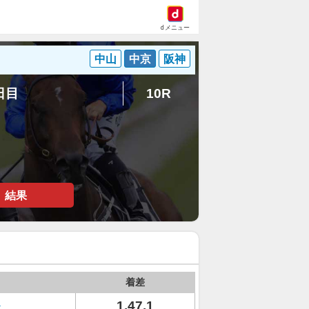
dメニュー
中山
中京
阪神
3日目
10R
結果
着差
1.47.1