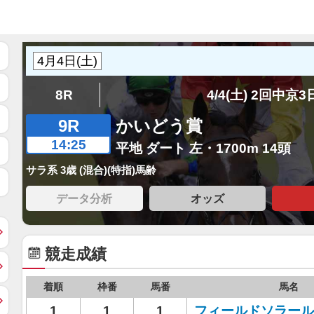
8R
4/4(土) 2回中京
9R
かいどう賞
14:25
平地 ダート 左・1700m 14頭
サラ系 3歳 (混合)(特指)馬齢
データ分析
オッズ
競走成績
着順
枠番
馬番
馬名
1
1
1
フィールドソラール