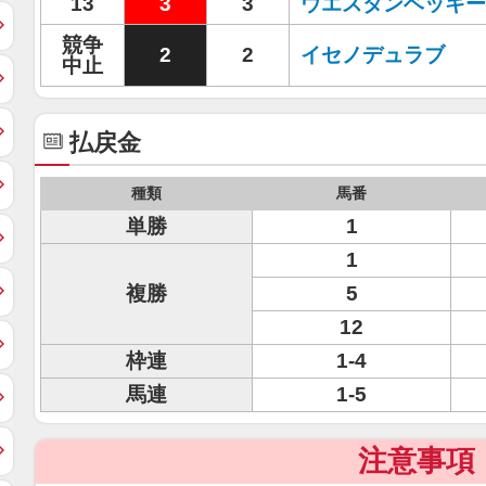
13
3
3
ウエスタンベッキー
競争
2
2
イセノデュラブ
中止
払戻金
種類
馬番
単勝
1
1
複勝
5
12
枠連
1-4
馬連
1-5
注意事項