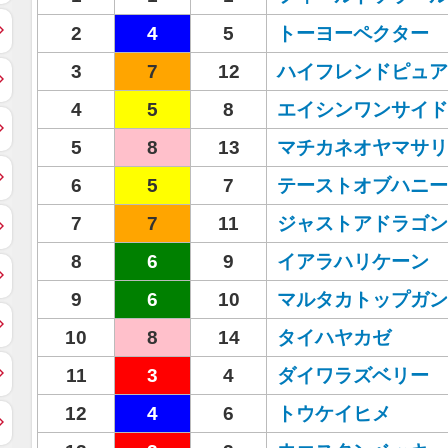
2
4
5
トーヨーペクター
3
7
12
ハイフレンドピュア
4
5
8
エイシンワンサイド
5
8
13
マチカネオヤマサリ
6
5
7
テーストオブハニー
7
7
11
ジャストアドラゴン
8
6
9
イアラハリケーン
9
6
10
マルタカトップガン
10
8
14
タイハヤカゼ
11
3
4
ダイワラズベリー
12
4
6
トウケイヒメ