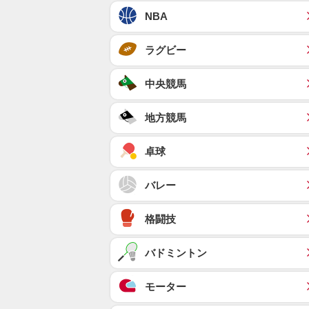
NBA
ラグビー
中央競馬
地方競馬
卓球
バレー
格闘技
バドミントン
モーター