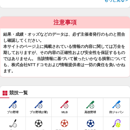
もっと見る＞
注意事項
結果・成績・オッズなどのデータは、必ず主催者発行のものと照合
し確認してください。
本サイトのページ上に掲載されている情報の内容に関しては万全を
期しておりますが、その内容の正確性および安全性を保証するもの
ではありません。 当該情報に基づいて被ったいかなる損害について
も、株式会社NTTドコモおよび情報提供者は一切の責任を負いかね
ます。
競技一覧
プロ野球
プロ野球(2軍)
MLB
高校野球
侍ジャパン