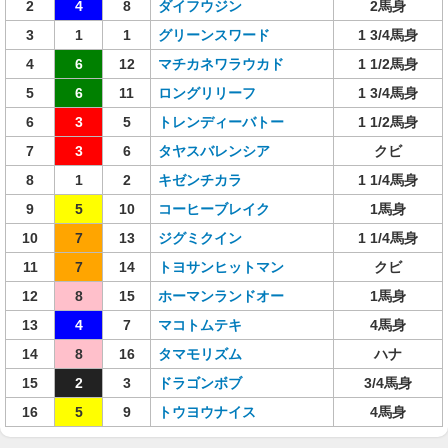
2
4
8
ダイフウジン
2馬身
3
1
1
グリーンスワード
1 3/4馬身
4
6
12
マチカネワラウカド
1 1/2馬身
5
6
11
ロングリリーフ
1 3/4馬身
6
3
5
トレンディーバトー
1 1/2馬身
7
3
6
タヤスバレンシア
クビ
8
1
2
キゼンチカラ
1 1/4馬身
9
5
10
コーヒーブレイク
1馬身
10
7
13
ジグミクイン
1 1/4馬身
11
7
14
トヨサンヒットマン
クビ
12
8
15
ホーマンランドオー
1馬身
13
4
7
マコトムテキ
4馬身
14
8
16
タマモリズム
ハナ
15
2
3
ドラゴンボブ
3/4馬身
16
5
9
トウヨウナイス
4馬身