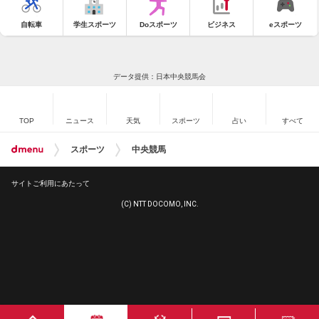
自転車
学生スポーツ
Doスポーツ
ビジネス
eスポーツ
データ提供：日本中央競馬会
TOP
ニュース
天気
スポーツ
占い
すべて
スポーツ
中央競馬
サイトご利用にあたって
(C) NTT DOCOMO, INC.