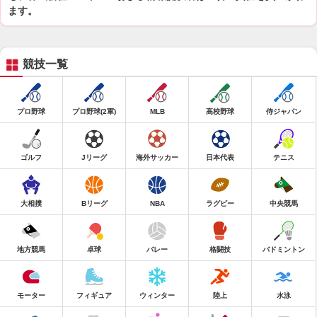
ます。
競技一覧
プロ野球
プロ野球(2軍)
MLB
高校野球
侍ジャパン
ゴルフ
Jリーグ
海外サッカー
日本代表
テニス
大相撲
Bリーグ
NBA
ラグビー
中央競馬
地方競馬
卓球
バレー
格闘技
バドミントン
モーター
フィギュア
ウィンター
陸上
水泳