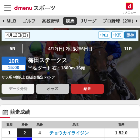
dメニュー
球
MLB
ゴルフ
高校野球
競馬
Jリーグ
プロ野球（2軍）
中山
中京
阪神
9R
4/12(日) 2回阪神6日目
11R
梅田ステークス
10R
15:00
平地 ダート 右・1800m 16頭
サラ系 4歳以上 (混合)[指定]ハンデ
データ分析
オッズ
結果
競走成績
着順
枠番
馬番
馬名
着差
1
2
4
チョウカイライジン
1.52.0