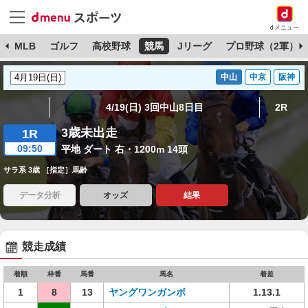
dメニュー
球
MLB
ゴルフ
高校野球
競馬
Jリーグ
プロ野球（2軍）
中山
中京
阪神
4/19(日) 3回中山8日目
2R
3歳未出走
1R
09:50
平地 ダート 右・1200m 14頭
サラ系 3歳 ［指定］馬齢
データ分析
オッズ
結果
競走成績
着順
枠番
馬番
馬名
着差
1
8
13
ヤングワンガンボ
1.13.1