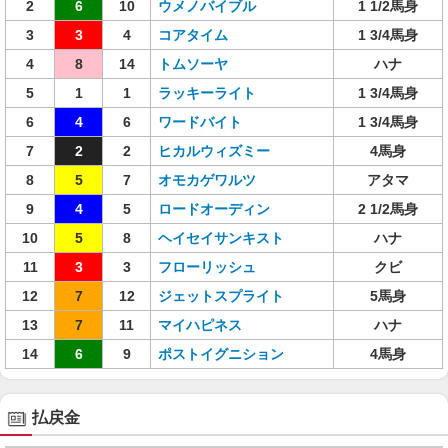
2
6
10
ウメノバイブル
1 1/2馬身
3
3
4
コアタイム
1 3/4馬身
4
8
14
トムソーヤ
ハナ
5
1
1
ラッキーライト
1 3/4馬身
6
4
6
ワードバイト
1 3/4馬身
7
2
2
ヒカルウィズミー
4馬身
8
5
7
オモカゲワルツ
アタマ
9
4
5
ロードオーディン
2 1/2馬身
10
5
8
ヘイセイサンキスト
ハナ
11
3
3
フローリッシュ
クビ
12
7
12
ジェットスプライト
5馬身
13
7
11
マイハピネス
ハナ
14
6
9
ポストイグニション
4馬身
払戻金