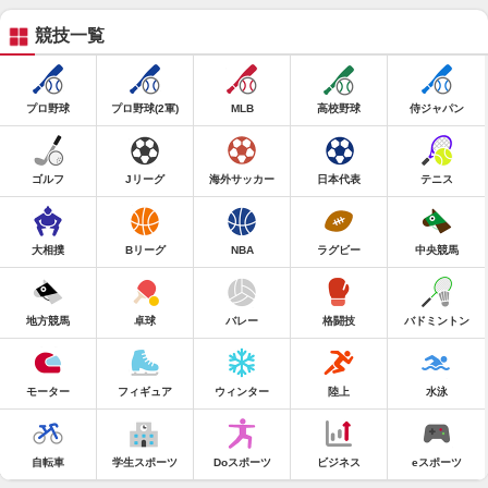
競技一覧
プロ野球
プロ野球(2軍)
MLB
高校野球
侍ジャパン
ゴルフ
Jリーグ
海外サッカー
日本代表
テニス
大相撲
Bリーグ
NBA
ラグビー
中央競馬
地方競馬
卓球
バレー
格闘技
バドミントン
モーター
フィギュア
ウィンター
陸上
水泳
自転車
学生スポーツ
Doスポーツ
ビジネス
eスポーツ