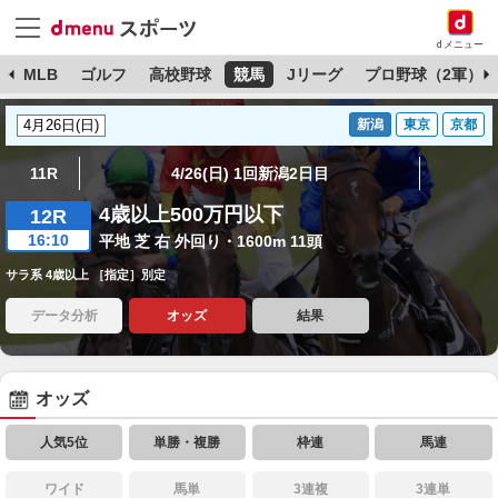
dメニュー
球
MLB
ゴルフ
高校野球
競馬
Jリーグ
プロ野球（2軍）
新潟
東京
京都
11R
4/26(日) 1回新潟2日目
4歳以上500万円以下
12R
16:10
平地 芝 右 外回り・1600m 11頭
サラ系 4歳以上 ［指定］別定
データ分析
オッズ
結果
オッズ
人気5位
単勝・複勝
枠連
馬連
ワイド
馬単
3連複
3連単