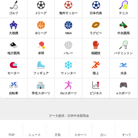
ゴルフ
Jリーグ
海外サッカー
日本代表
テニス
大相撲
Bリーグ
NBA
ラグビー
中央競馬
地方競馬
卓球
バレー
格闘技
バドミントン
モーター
フィギュア
ウィンター
陸上
水泳
自転車
学生スポーツ
Doスポーツ
ビジネス
eスポーツ
データ提供：日本中央競馬会
TOP
ニュース
天気
スポーツ
占い
すべて