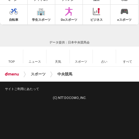
自転車
学生スポーツ
Doスポーツ
ビジネス
eスポーツ
データ提供：日本中央競馬会
TOP
ニュース
天気
スポーツ
占い
すべて
スポーツ
中央競馬
サイトご利用にあたって
(C) NTT DOCOMO, INC.