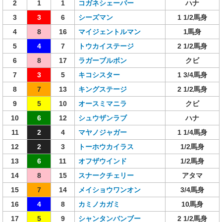
2
1
1
コガネシェーバー
ハナ
3
3
6
シーズマン
1 1/2馬身
4
8
16
マイジェントルマン
1馬身
5
4
7
トウカイステージ
2 1/2馬身
6
8
17
ラガーブルボン
クビ
7
3
5
キコシスター
1 3/4馬身
8
7
13
キングステージ
2 1/2馬身
9
5
10
オースミマニラ
クビ
10
6
12
シュウザンラブ
ハナ
11
2
4
マヤノジャガー
1 1/4馬身
12
2
3
トーホウカイラス
1/2馬身
13
6
11
オフザウインド
1/2馬身
14
8
15
スナークチェリー
アタマ
15
7
14
メイショウワンオン
3/4馬身
16
4
8
カミノカガミ
10馬身
17
5
9
シャンタンバンブー
2 1/2馬身