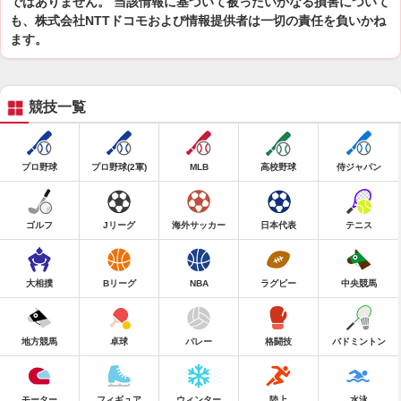
ではありません。 当該情報に基づいて被ったいかなる損害について
も、株式会社NTTドコモおよび情報提供者は一切の責任を負いかね
ます。
競技一覧
プロ野球
プロ野球(2軍)
MLB
高校野球
侍ジャパン
ゴルフ
Jリーグ
海外サッカー
日本代表
テニス
大相撲
Bリーグ
NBA
ラグビー
中央競馬
地方競馬
卓球
バレー
格闘技
バドミントン
モーター
フィギュア
ウィンター
陸上
水泳