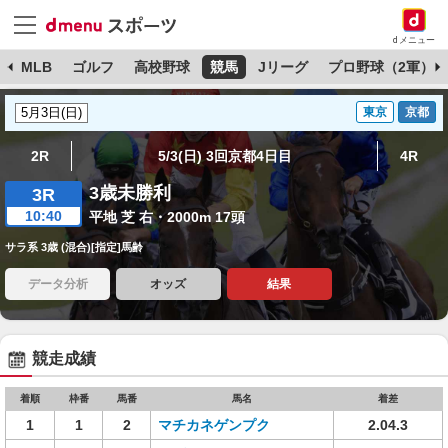
dメニュー
球
MLB
ゴルフ
高校野球
競馬
Jリーグ
プロ野球（2軍）
東京
京都
2R
5/3(日) 3回京都4日目
4R
3歳未勝利
3R
10:40
平地 芝 右・2000m 17頭
サラ系 3歳 (混合)[指定]馬齢
データ分析
オッズ
結果
競走成績
着順
枠番
馬番
馬名
着差
1
1
2
マチカネゲンプク
2.04.3