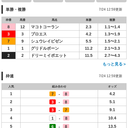
単勝・複勝
7/24 12:59更新
枠番
馬番
馬名
単勝
複勝
8
12
マコトコーラン
2.3
1.1〜1.4
3
3
プロエス
4.2
1.3〜1.9
7
9
シュウレイビゼン
5.5
1.5〜2.1
1
1
グリドルボーン
11.2
2.1〜3.3
2
2
ドリーミイポエット
11.5
2.7〜4.3
もっと見る＞
枠連
7/24 12:59更新
人気
組み合わせ
オッズ
1
4.2
7
-
8
2
5.1
3
-
8
3
9.1
3
-
7
4
10.4
1
-
8
5
13.5
6
-
8