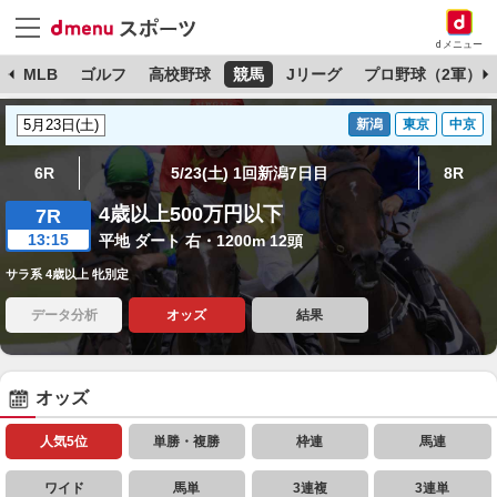
dメニュー
球
MLB
ゴルフ
高校野球
競馬
Jリーグ
プロ野球（2軍）
新潟
東京
中京
6R
5/23(土) 1回新潟7日目
8R
4歳以上500万円以下
7R
13:15
平地 ダート 右・1200m 12頭
サラ系 4歳以上 牝別定
データ分析
オッズ
結果
オッズ
人気5位
単勝・複勝
枠連
馬連
ワイド
馬単
3連複
3連単