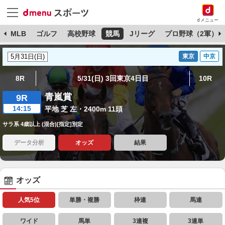
dメニュー
球
MLB
ゴルフ
高校野球
競馬
Jリーグ
プロ野球（2軍）
東京
中京
8R
5/31(日) 3回東京4日目
10R
青嵐賞
9R
14:15
平地 芝 左・2400m 11頭
サラ系 4歳以上 (混合)[指定]別定
データ分析
オッズ
結果
オッズ
人気5位
単勝・複勝
枠連
馬連
ワイド
馬単
3連複
3連単