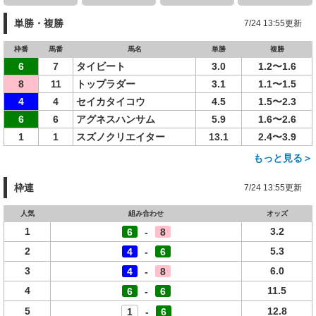
単勝・複勝
7/24 13:55更新
枠番
馬番
馬名
単勝
複勝
6
7
タイビート
3.0
1.2〜1.6
8
11
トップラダー
3.1
1.1〜1.5
4
4
セイカタイコウ
4.5
1.5〜2.3
6
6
アグネスハンサム
5.9
1.6〜2.6
1
1
スズノクリエイター
13.1
2.4〜3.9
もっと見る＞
枠連
7/24 13:55更新
人気
組み合わせ
オッズ
1
3.2
6
-
8
2
5.3
4
-
6
3
6.0
4
-
8
4
11.5
6
-
6
5
12.8
1
-
6