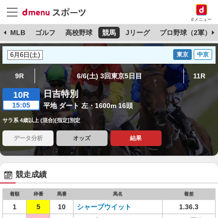
dメニュー
球
MLB
ゴルフ
高校野球
競馬
Jリーグ
プロ野球（2軍）
東京
中京
9R
6/6(土) 3回東京5日目
11R
日吉特別
10R
15:05
平地 ダート 左・1600m 16頭
サラ系 4歳以上 (混合)[指定]別定
データ分析
オッズ
結果
競走成績
着順
枠番
馬番
馬名
着差
1
5
10
シャープウイット
1.36.3