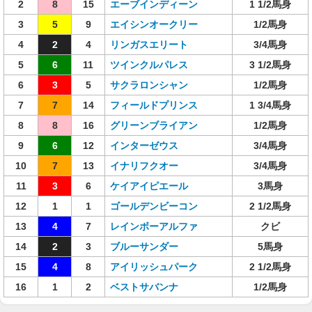
2
8
15
エーブインディーン
1 1/2馬身
3
5
9
エイシンオークリー
1/2馬身
4
2
4
リンガスエリート
3/4馬身
5
6
11
ツインクルパレス
3 1/2馬身
6
3
5
サクラロンシャン
1/2馬身
7
7
14
フィールドプリンス
1 3/4馬身
8
8
16
グリーンブライアン
1/2馬身
9
6
12
インターゼウス
3/4馬身
10
7
13
イナリフクオー
3/4馬身
11
3
6
ケイアイピエール
3馬身
12
1
1
ゴールデンビーコン
2 1/2馬身
13
4
7
レインボーアルファ
クビ
14
2
3
ブルーサンダー
5馬身
15
4
8
アイリッシュパーク
2 1/2馬身
16
1
2
ベストサバンナ
1/2馬身