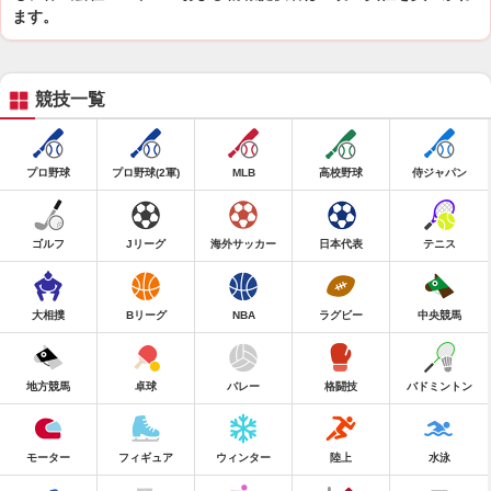
ます。
競技一覧
プロ野球
プロ野球(2軍)
MLB
高校野球
侍ジャパン
ゴルフ
Jリーグ
海外サッカー
日本代表
テニス
大相撲
Bリーグ
NBA
ラグビー
中央競馬
地方競馬
卓球
バレー
格闘技
バドミントン
モーター
フィギュア
ウィンター
陸上
水泳