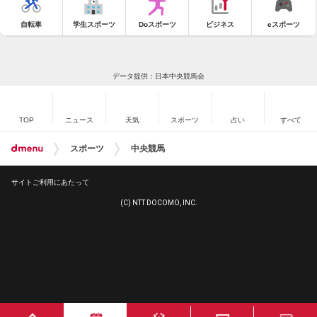
自転車
学生スポーツ
Doスポーツ
ビジネス
eスポーツ
データ提供：日本中央競馬会
TOP
ニュース
天気
スポーツ
占い
すべて
スポーツ
中央競馬
サイトご利用にあたって
(C) NTT DOCOMO, INC.