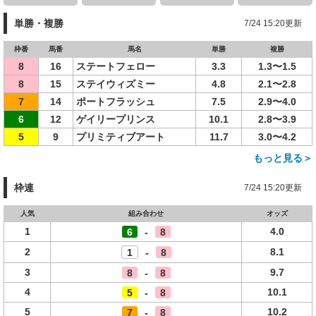
単勝・複勝
7/24 15:20更新
枠番
馬番
馬名
単勝
複勝
8
16
ステートフェロー
3.3
1.3〜1.5
8
15
ステイウィズミー
4.8
2.1〜2.8
7
14
ポートフラッシュ
7.5
2.9〜4.0
6
12
ゲイリープリンス
10.1
2.8〜3.9
5
9
プリミティブアート
11.7
3.0〜4.2
もっと見る＞
枠連
7/24 15:20更新
人気
組み合わせ
オッズ
1
4.0
6
-
8
2
8.1
1
-
8
3
9.7
8
-
8
4
10.1
5
-
8
5
10.2
7
-
8