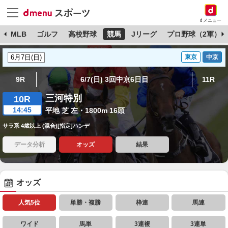
dメニュー
球
MLB
ゴルフ
高校野球
競馬
Jリーグ
プロ野球（2軍）
東京
中京
9R
6/7(日) 3回中京6日目
11R
三河特別
10R
14:45
平地 芝 左・1800m 16頭
サラ系 4歳以上 (混合)[指定]ハンデ
データ分析
オッズ
結果
オッズ
人気5位
単勝・複勝
枠連
馬連
ワイド
馬単
3連複
3連単