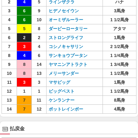
2
4
5
ラインザクラ
ハナ
3
6
9
ヒデノセイウン
3馬身
4
6
10
オーミザルーラー
1 1/2馬身
5
5
8
ダービーロータリー
アタマ
6
2
2
ストロングライフ
1馬身
7
3
4
コシノキャサリン
2 1/2馬身
8
4
6
サンキョウプータン
1 1/4馬身
9
8
14
ヤマニンアトラクト
1 3/4馬身
10
8
13
メリーサンダー
1 1/2馬身
11
3
3
マサビッグ
1馬身
12
1
1
ビッグベスト
1 1/2馬身
13
7
11
ケンランナー
8馬身
14
7
12
ポットレインボー
4馬身
払戻金