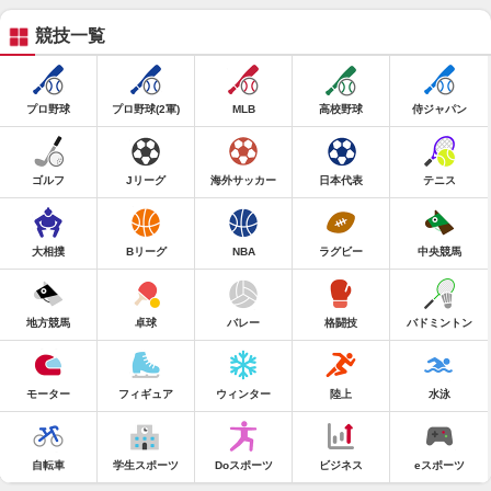
競技一覧
プロ野球
プロ野球(2軍)
MLB
高校野球
侍ジャパン
ゴルフ
Jリーグ
海外サッカー
日本代表
テニス
大相撲
Bリーグ
NBA
ラグビー
中央競馬
地方競馬
卓球
バレー
格闘技
バドミントン
モーター
フィギュア
ウィンター
陸上
水泳
自転車
学生スポーツ
Doスポーツ
ビジネス
eスポーツ