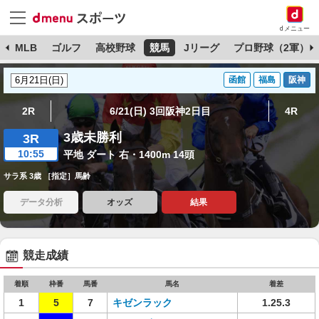
dメニュー
球
MLB
ゴルフ
高校野球
競馬
Jリーグ
プロ野球（2軍）
函館
福島
阪神
2R
6/21(日) 3回阪神2日目
4R
3歳未勝利
3R
10:55
平地 ダート 右・1400m 14頭
サラ系 3歳 ［指定］馬齢
データ分析
オッズ
結果
競走成績
着順
枠番
馬番
馬名
着差
1
5
7
キゼンラック
1.25.3