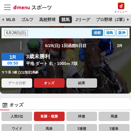
dメニュー
球
MLB
ゴルフ
高校野球
競馬
Jリーグ
プロ野球（2軍）
函館
福島
阪神
6/28(日) 1回函館6日目
2R
3歳未勝利
1R
09:50
平地 ダート 右・1000m 7頭
サラ系 3歳 (父)[指定]馬齢
データ分析
オッズ
結果
オッズ
人気5位
単勝・複勝
枠連
馬連
ワイド
馬単
3連複
3連単