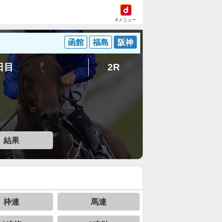
dメニュー
函館
福島
阪神
5日目
2R
結果
枠連
馬連