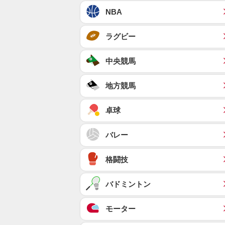
NBA
ラグビー
中央競馬
地方競馬
卓球
バレー
格闘技
バドミントン
モーター