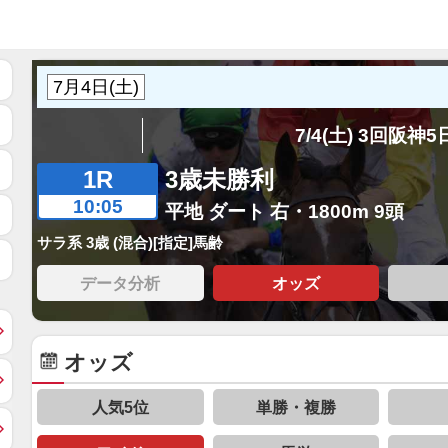
7/4(土) 3回阪神
1R
3歳未勝利
10:05
平地 ダート 右・1800m 9頭
サラ系 3歳 (混合)[指定]馬齢
データ分析
オッズ
オッズ
人気5位
単勝・複勝