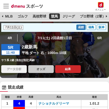
dメニュー
球
MLB
ゴルフ
高校野球
競馬
Jリーグ
プロ野球（2軍）
函館
福島
阪神
4R
7/11(土) 2回函館1日目
6R
2歳新馬
5R
11:40
平地 ダート 右・1000m 10頭
サラ系 2歳 (混合)[指定]馬齢
データ分析
オッズ
結果
競走成績
着順
枠番
馬番
馬名
着差
1
4
4
ナショナルドリーマ
1.01.2