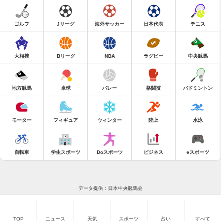
ゴルフ
Jリーグ
海外サッカー
日本代表
テニス
大相撲
Bリーグ
NBA
ラグビー
中央競馬
地方競馬
卓球
バレー
格闘技
バドミントン
モーター
フィギュア
ウィンター
陸上
水泳
自転車
学生スポーツ
Doスポーツ
ビジネス
eスポーツ
データ提供：日本中央競馬会
TOP
ニュース
天気
スポーツ
占い
すべて