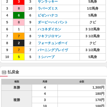
2
3
3
サンラッキー
5馬身
3
8
10
ラバーズミス
1/2馬身
4
6
6
ビゼンハナコ
5馬身
5
8
9
ダービーハイパント
クビ
6
1
1
ハコネダイカン
3 1/2馬身
7
7
8
ツキフジロマン
3 1/2馬身
8
2
2
フォーチュンボーイ
クビ
9
7
7
バーニングブレイヴ
3 1/2馬身
10
5
5
トシハーブ
5馬身
払戻金
種類
馬番
金額
単勝
4
1,300円
4
180円
複勝
3
170円
10
100円