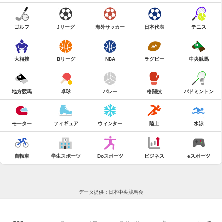
ゴルフ
Jリーグ
海外サッカー
日本代表
テニス
大相撲
Bリーグ
NBA
ラグビー
中央競馬
地方競馬
卓球
バレー
格闘技
バドミントン
モーター
フィギュア
ウィンター
陸上
水泳
自転車
学生スポーツ
Doスポーツ
ビジネス
eスポーツ
データ提供：日本中央競馬会