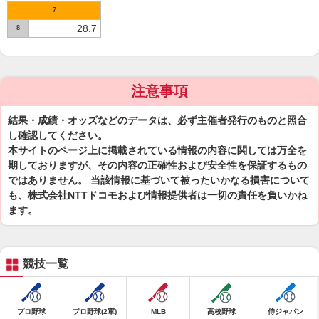
7
28.7
8
注意事項
結果・成績・オッズなどのデータは、必ず主催者発行のものと照合
し確認してください。
本サイトのページ上に掲載されている情報の内容に関しては万全を
期しておりますが、その内容の正確性および安全性を保証するもの
ではありません。 当該情報に基づいて被ったいかなる損害について
も、株式会社NTTドコモおよび情報提供者は一切の責任を負いかね
ます。
競技一覧
プロ野球
プロ野球(2軍)
MLB
高校野球
侍ジャパン