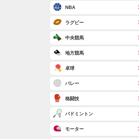
NBA
ラグビー
中央競馬
地方競馬
卓球
バレー
格闘技
バドミントン
モーター