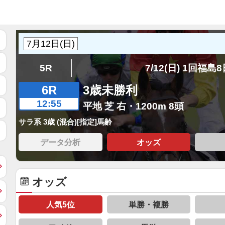
5R
7/12(日) 1回福島
6R
3歳未勝利
12:55
平地 芝 右・1200m 8頭
サラ系 3歳 (混合)[指定]馬齢
データ分析
オッズ
オッズ
人気5位
単勝・複勝