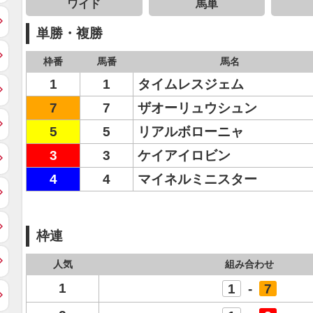
ワイド
馬単
単勝・複勝
枠番
馬番
馬名
1
1
タイムレスジェム
7
7
ザオーリュウシュン
5
5
リアルボローニャ
3
3
ケイアイロビン
4
4
マイネルミニスター
枠連
人気
組み合わせ
1
1
-
7