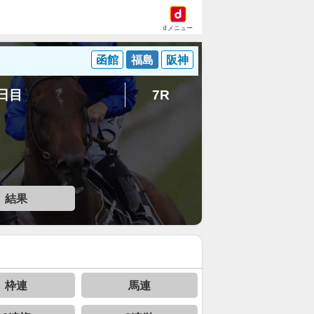
dメニュー
函館
福島
阪神
8日目
7R
結果
枠連
馬連