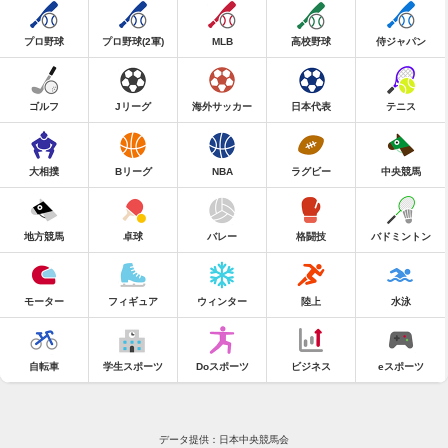
プロ野球
プロ野球(2軍)
MLB
高校野球
侍ジャパン
ゴルフ
Jリーグ
海外サッカー
日本代表
テニス
大相撲
Bリーグ
NBA
ラグビー
中央競馬
地方競馬
卓球
バレー
格闘技
バドミントン
モーター
フィギュア
ウィンター
陸上
水泳
自転車
学生スポーツ
Doスポーツ
ビジネス
eスポーツ
データ提供：日本中央競馬会