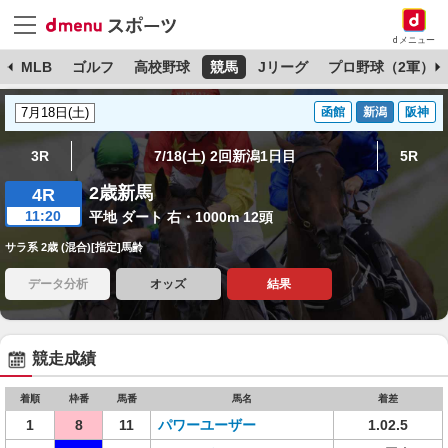
dメニュー
球
MLB
ゴルフ
高校野球
競馬
Jリーグ
プロ野球（2軍）
函館
新潟
阪神
3R
7/18(土) 2回新潟1日目
5R
2歳新馬
4R
11:20
平地 ダート 右・1000m 12頭
サラ系 2歳 (混合)[指定]馬齢
データ分析
オッズ
結果
競走成績
着順
枠番
馬番
馬名
着差
1
8
11
パワーユーザー
1.02.5