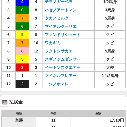
2
4
4
チヨノガーベラ
1/2馬身
3
6
8
ハセノアートマン
3馬身
4
7
9
タカノミルク
5馬身
5
6
7
マイネルクーリエ
クビ
6
5
6
ファンドリシュート
クビ
7
7
10
ワカギミ
クビ
8
8
12
フクトシサカエ
5馬身
9
5
5
スギノジムダンサー
クビ
10
3
3
イートンスクエアー
大差
11
1
1
マイネルフレアー
2 1/2馬身
12
2
2
ニシノホマレ
クビ
払戻金
種類
馬番
金額
単勝
11
1,510円