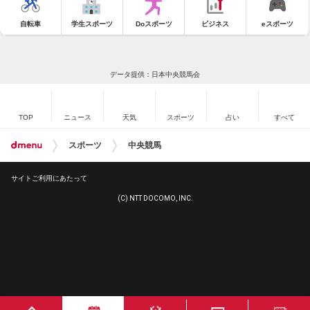
自転車
学生スポーツ
Doスポーツ
ビジネス
eスポーツ
データ提供：日本中央競馬会
TOP
ニュース
天気
スポーツ
占い
すべて
スポーツ
中央競馬
サイトご利用にあたって
(C) NTT DOCOMO, INC.