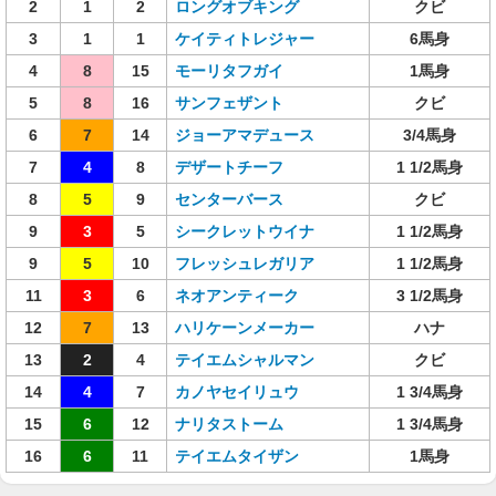
2
1
2
ロングオブキング
クビ
3
1
1
ケイティトレジャー
6馬身
4
8
15
モーリタフガイ
1馬身
5
8
16
サンフェザント
クビ
6
7
14
ジョーアマデュース
3/4馬身
7
4
8
デザートチーフ
1 1/2馬身
8
5
9
センターバース
クビ
9
3
5
シークレットウイナ
1 1/2馬身
9
5
10
フレッシュレガリア
1 1/2馬身
11
3
6
ネオアンティーク
3 1/2馬身
12
7
13
ハリケーンメーカー
ハナ
13
2
4
テイエムシャルマン
クビ
14
4
7
カノヤセイリュウ
1 3/4馬身
15
6
12
ナリタストーム
1 3/4馬身
16
6
11
テイエムタイザン
1馬身