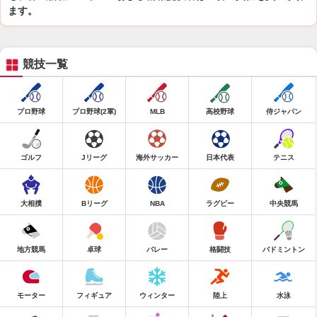
ます。
競技一覧
プロ野球
プロ野球(2軍)
MLB
高校野球
侍ジャパン
ゴルフ
Jリーグ
海外サッカー
日本代表
テニス
大相撲
Bリーグ
NBA
ラグビー
中央競馬
地方競馬
卓球
バレー
格闘技
バドミントン
モーター
フィギュア
ウィンター
陸上
水泳