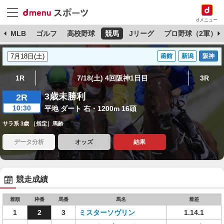
dメニュー
球
MLB
ゴルフ
高校野球
競馬
Jリーグ
プロ野球（2軍）
函館
新潟
阪神
1R
7/18(土) 4回阪神1日目
3R
3歳未勝利
2R
10:30
平地 ダート 右・1200m 16頭
サラ系 3歳 ［指定］馬齢
データ分析
オッズ
結果
競走成績
着順
枠番
馬番
馬名
着差
1
2
3
ミスターソヴリン
1.14.1