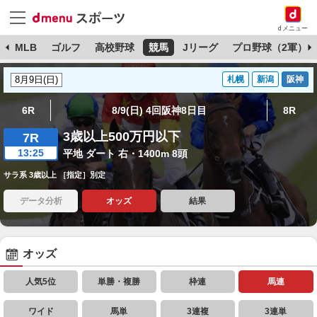
dメニュー
球
MLB
ゴルフ
高校野球
競馬
Jリーグ
プロ野球（2軍）
札幌
新潟
阪神
6R
8/9(日) 4回阪神8日目
8R
3歳以上500万円以下
7R
13:25
平地 ダート 右・1400m 8頭
サラ系 3歳以上 ［指定］別定
データ分析
オッズ
結果
オッズ
人気5位
単勝・複勝
枠連
馬連
ワイド
馬単
3連複
3連単