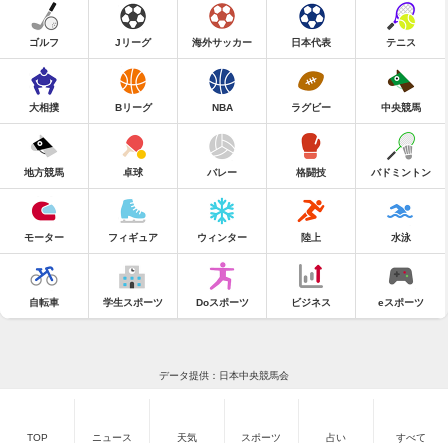
ゴルフ
Jリーグ
海外サッカー
日本代表
テニス
大相撲
Bリーグ
NBA
ラグビー
中央競馬
地方競馬
卓球
バレー
格闘技
バドミントン
モーター
フィギュア
ウィンター
陸上
水泳
自転車
学生スポーツ
Doスポーツ
ビジネス
eスポーツ
データ提供：日本中央競馬会
TOP
ニュース
天気
スポーツ
占い
すべて