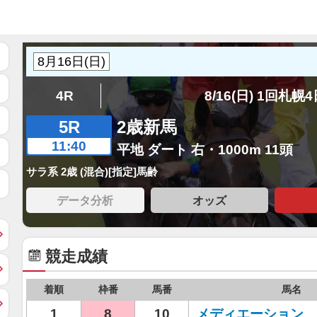
4R
8/16(日) 1回札幌
5R
2歳新馬
11:40
平地 ダート 右・1000m 11頭
サラ系 2歳 (混合)[指定]馬齢
データ分析
オッズ
競走成績
着順
枠番
馬番
馬名
1
8
10
メディエーション