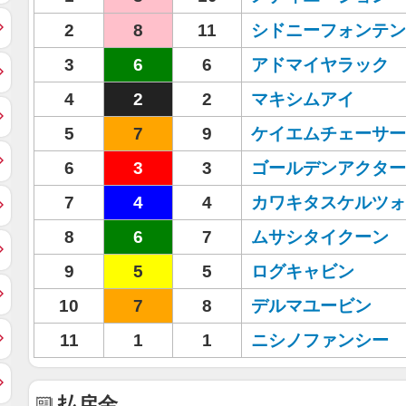
2
8
11
シドニーフォンテン
3
6
6
アドマイヤラック
4
2
2
マキシムアイ
5
7
9
ケイエムチェーサー
6
3
3
ゴールデンアクター
7
4
4
カワキタスケルツォ
8
6
7
ムサシタイクーン
9
5
5
ログキャビン
10
7
8
デルマユービン
11
1
1
ニシノファンシー
払戻金