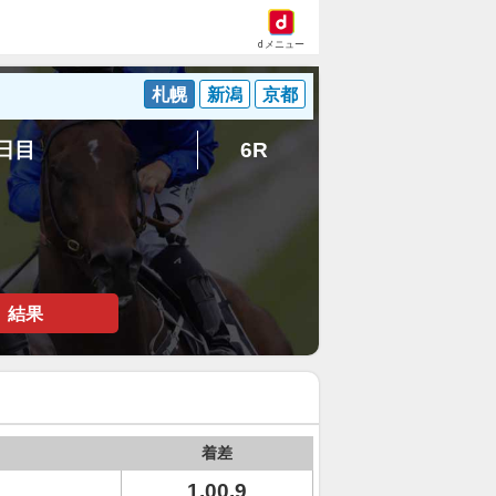
dメニュー
札幌
新潟
京都
4日目
6R
結果
着差
1.00.9