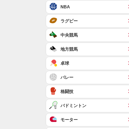
NBA
ラグビー
中央競馬
地方競馬
卓球
バレー
格闘技
バドミントン
モーター