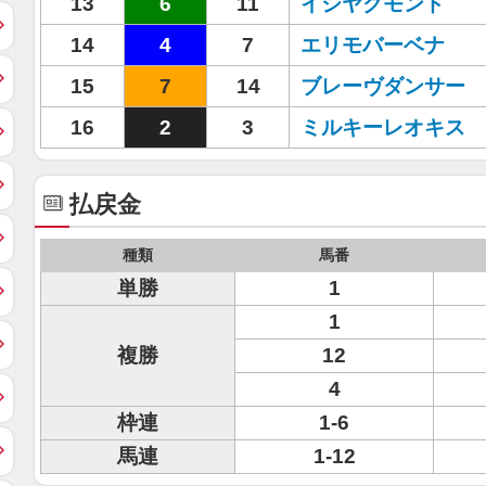
13
6
11
イシヤクモンド
14
4
7
エリモバーベナ
15
7
14
ブレーヴダンサー
16
2
3
ミルキーレオキス
払戻金
種類
馬番
単勝
1
1
複勝
12
4
枠連
1-6
馬連
1-12