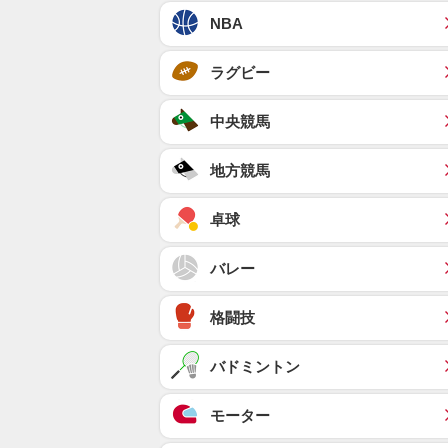
NBA
ラグビー
中央競馬
地方競馬
卓球
バレー
格闘技
バドミントン
モーター