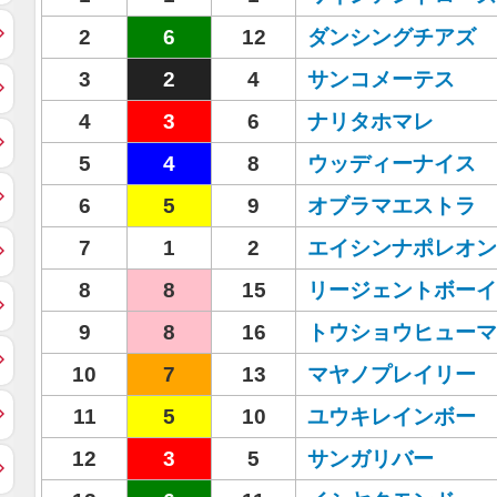
2
6
12
ダンシングチアズ
3
2
4
サンコメーテス
4
3
6
ナリタホマレ
5
4
8
ウッディーナイス
6
5
9
オブラマエストラ
7
1
2
エイシンナポレオン
8
8
15
リージェントボーイ
9
8
16
トウショウヒューマ
10
7
13
マヤノプレイリー
11
5
10
ユウキレインボー
12
3
5
サンガリバー