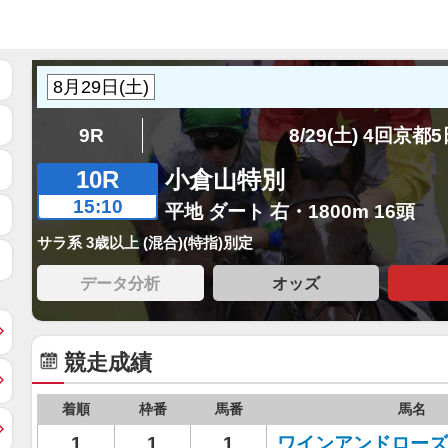
9R
8/29(土) 4回京都
10R
小倉山特別
15:10
平地 ダート 右・1800m 16頭
サラ系 3歳以上 (混合)(特指)別定
データ分析
オッズ
競走成績
着順
枠番
馬番
馬名
1
1
1
ワインアンドローズ