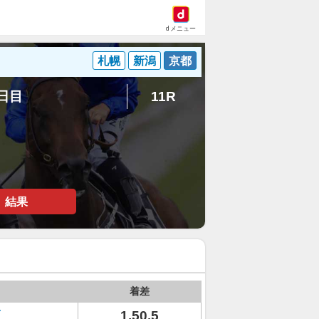
dメニュー
札幌
新潟
京都
5日目
11R
結果
着差
1.50.5