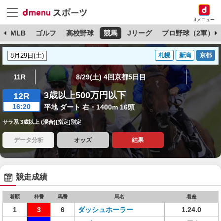
dメニュー
球
MLB
ゴルフ
高校野球
競馬
Jリーグ
プロ野球（2軍）
札幌
新潟
京都
11R
8/29(土) 4回京都5日目
3歳以上500万円以下
12R
16:20
平地 ダート 右・1400m 16頭
サラ系 3歳以上 (混合)[指定]別定
データ分析
オッズ
結果
競走成績
着順
枠番
馬番
馬名
着差
1
3
6
ダッシュホーラー
1.24.0