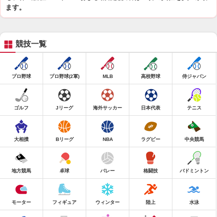
ます。
競技一覧
プロ野球
プロ野球(2軍)
MLB
高校野球
侍ジャパン
ゴルフ
Jリーグ
海外サッカー
日本代表
テニス
大相撲
Bリーグ
NBA
ラグビー
中央競馬
地方競馬
卓球
バレー
格闘技
バドミントン
モーター
フィギュア
ウィンター
陸上
水泳