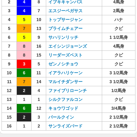
2
4
8
イブキキャンバス
4馬身
3
4
7
エスジーペガサス
2馬身
4
5
10
トップサージャン
ハナ
5
7
13
プライムチェアー
クビ
6
5
9
サハリンリッチ
1 1/2馬身
7
8
16
エイシンジョーンズ
4馬身
8
8
15
リーダーズベスト
クビ
9
3
5
ゼンノシチョウ
クビ
10
6
11
イアラハリケーン
3 1/2馬身
11
7
14
マルイチダンサー
3 1/2馬身
12
2
4
ファイブリローンチ
1/2馬身
13
1
1
シルクファルコン
クビ
14
6
12
キョウワゴッド
3/4馬身
15
2
3
パールクイン
2 1/2馬身
16
1
2
サンライズバード
2 1/2馬身