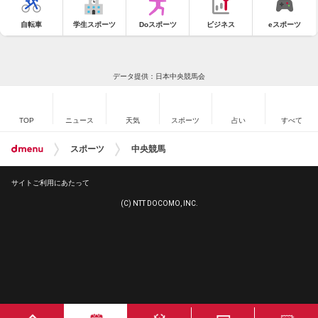
自転車
学生スポーツ
Doスポーツ
ビジネス
eスポーツ
データ提供：日本中央競馬会
TOP
ニュース
天気
スポーツ
占い
すべて
スポーツ
中央競馬
サイトご利用にあたって
(C) NTT DOCOMO, INC.