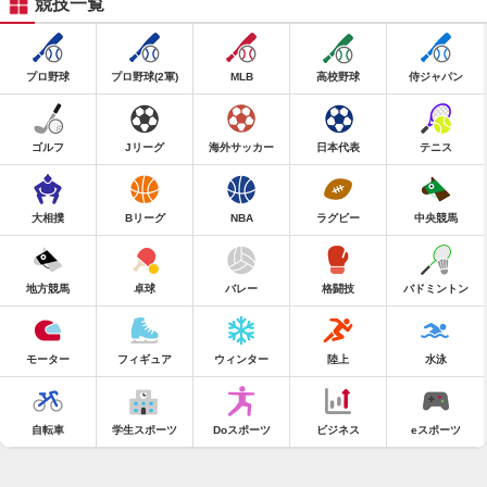
競技一覧
プロ野球
プロ野球(2軍)
MLB
高校野球
侍ジャパン
ゴルフ
Jリーグ
海外サッカー
日本代表
テニス
大相撲
Bリーグ
NBA
ラグビー
中央競馬
地方競馬
卓球
バレー
格闘技
バドミントン
モーター
フィギュア
ウィンター
陸上
水泳
自転車
学生スポーツ
Doスポーツ
ビジネス
eスポーツ