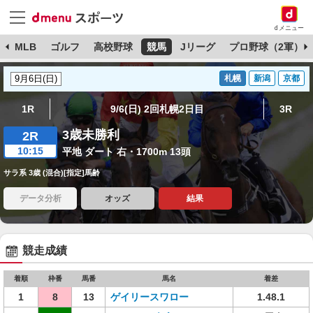
dメニュー
球
MLB
ゴルフ
高校野球
競馬
Jリーグ
プロ野球（2軍）
札幌
新潟
京都
1R
9/6(日) 2回札幌2日目
3R
3歳未勝利
2R
10:15
平地 ダート 右・1700m 13頭
サラ系 3歳 (混合)[指定]馬齢
データ分析
オッズ
結果
競走成績
着順
枠番
馬番
馬名
着差
1
8
13
ゲイリースワロー
1.48.1