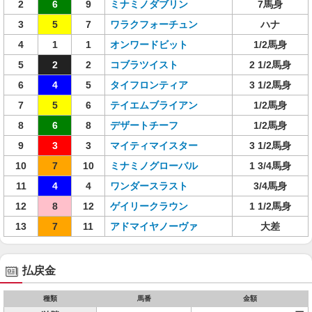
2
6
9
ミナミノダブリン
7馬身
3
5
7
ワラクフォーチュン
ハナ
4
1
1
オンワードビット
1/2馬身
5
2
2
コブラツイスト
2 1/2馬身
6
4
5
タイフロンティア
3 1/2馬身
7
5
6
テイエムブライアン
1/2馬身
8
6
8
デザートチーフ
1/2馬身
9
3
3
マイティマイスター
3 1/2馬身
10
7
10
ミナミノグローバル
1 3/4馬身
11
4
4
ワンダースラスト
3/4馬身
12
8
12
ゲイリークラウン
1 1/2馬身
13
7
11
アドマイヤノーヴァ
大差
払戻金
種類
馬番
金額