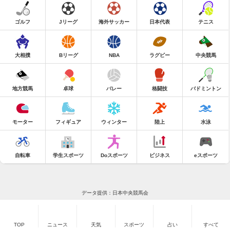
ゴルフ
Jリーグ
海外サッカー
日本代表
テニス
大相撲
Bリーグ
NBA
ラグビー
中央競馬
地方競馬
卓球
バレー
格闘技
バドミントン
モーター
フィギュア
ウィンター
陸上
水泳
自転車
学生スポーツ
Doスポーツ
ビジネス
eスポーツ
データ提供：日本中央競馬会
TOP
ニュース
天気
スポーツ
占い
すべて