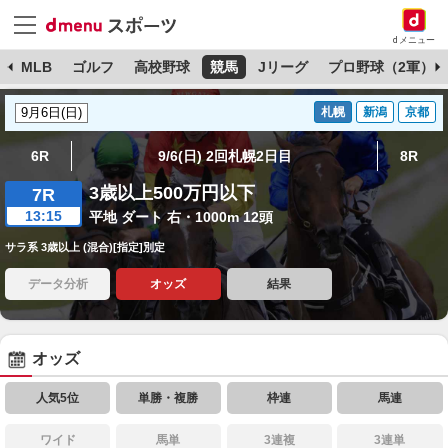
dメニュー
球
MLB
ゴルフ
高校野球
競馬
Jリーグ
プロ野球（2軍）
札幌
新潟
京都
6R
9/6(日) 2回札幌2日目
8R
3歳以上500万円以下
7R
13:15
平地 ダート 右・1000m 12頭
サラ系 3歳以上 (混合)[指定]別定
データ分析
オッズ
結果
オッズ
人気5位
単勝・複勝
枠連
馬連
ワイド
馬単
3連複
3連単